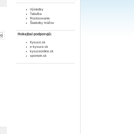
Výsledky
Tabuľka
Rozlosovanie
Štatistiky hráčov
Hokejbal podporujú:
Kysuce.sk
e-kysuce.sk
kysuceonline.sk
sportwin.sk