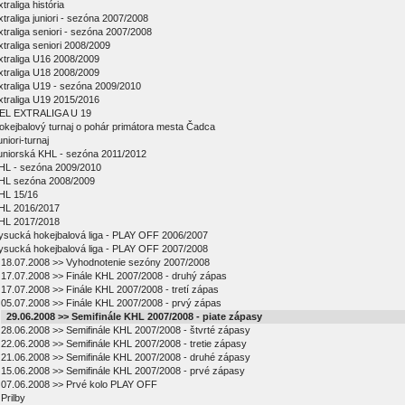
traliga história
xtraliga juniori - sezóna 2007/2008
xtraliga seniori - sezóna 2007/2008
xtraliga seniori 2008/2009
xtraliga U16 2008/2009
xtraliga U18 2008/2009
xtraliga U19 - sezóna 2009/2010
xtraliga U19 2015/2016
EL EXTRALIGA U 19
okejbalový turnaj o pohár primátora mesta Čadca
niori-turnaj
uniorská KHL - sezóna 2011/2012
HL - sezóna 2009/2010
HL sezóna 2008/2009
HL 15/16
HL 2016/2017
HL 2017/2018
ysucká hokejbalová liga - PLAY OFF 2006/2007
ysucká hokejbalová liga - PLAY OFF 2007/2008
18.07.2008 >> Vyhodnotenie sezóny 2007/2008
17.07.2008 >> Finále KHL 2007/2008 - druhý zápas
17.07.2008 >> Finále KHL 2007/2008 - tretí zápas
05.07.2008 >> Finále KHL 2007/2008 - prvý zápas
29.06.2008 >> Semifinále KHL 2007/2008 - piate zápasy
28.06.2008 >> Semifinále KHL 2007/2008 - štvrté zápasy
22.06.2008 >> Semifinále KHL 2007/2008 - tretie zápasy
21.06.2008 >> Semifinále KHL 2007/2008 - druhé zápasy
15.06.2008 >> Semifinále KHL 2007/2008 - prvé zápasy
07.06.2008 >> Prvé kolo PLAY OFF
Prilby