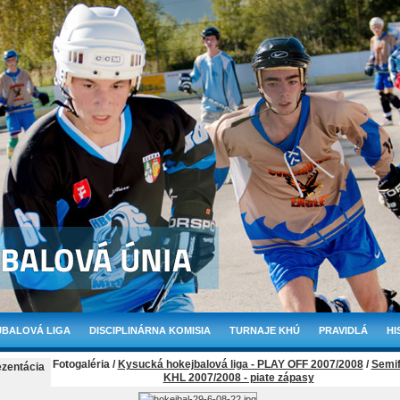
BALOVÁ LIGA
DISCIPLINÁRNA KOMISIA
TURNAJE KHÚ
PRAVIDLÁ
HI
Fotogaléria /
Kysucká hokejbalová liga - PLAY OFF 2007/2008
/
Semif
ezentácia
KHL 2007/2008 - piate zápasy