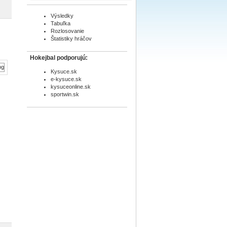
Výsledky
Tabuľka
Rozlosovanie
Štatistiky hráčov
Hokejbal podporujú:
Kysuce.sk
e-kysuce.sk
kysuceonline.sk
sportwin.sk