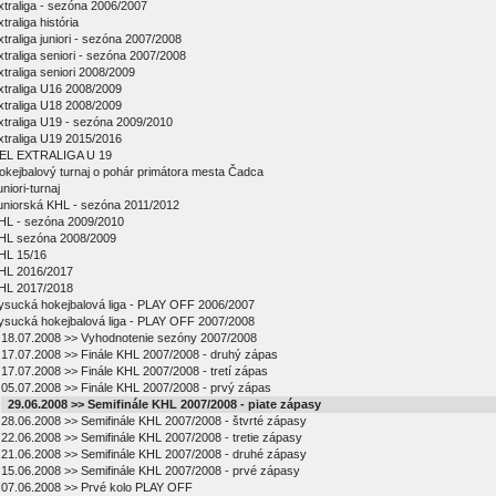
xtraliga - sezóna 2006/2007
traliga história
xtraliga juniori - sezóna 2007/2008
xtraliga seniori - sezóna 2007/2008
xtraliga seniori 2008/2009
xtraliga U16 2008/2009
xtraliga U18 2008/2009
xtraliga U19 - sezóna 2009/2010
xtraliga U19 2015/2016
EL EXTRALIGA U 19
okejbalový turnaj o pohár primátora mesta Čadca
niori-turnaj
uniorská KHL - sezóna 2011/2012
HL - sezóna 2009/2010
HL sezóna 2008/2009
HL 15/16
HL 2016/2017
HL 2017/2018
ysucká hokejbalová liga - PLAY OFF 2006/2007
ysucká hokejbalová liga - PLAY OFF 2007/2008
18.07.2008 >> Vyhodnotenie sezóny 2007/2008
17.07.2008 >> Finále KHL 2007/2008 - druhý zápas
17.07.2008 >> Finále KHL 2007/2008 - tretí zápas
05.07.2008 >> Finále KHL 2007/2008 - prvý zápas
29.06.2008 >> Semifinále KHL 2007/2008 - piate zápasy
28.06.2008 >> Semifinále KHL 2007/2008 - štvrté zápasy
22.06.2008 >> Semifinále KHL 2007/2008 - tretie zápasy
21.06.2008 >> Semifinále KHL 2007/2008 - druhé zápasy
15.06.2008 >> Semifinále KHL 2007/2008 - prvé zápasy
07.06.2008 >> Prvé kolo PLAY OFF