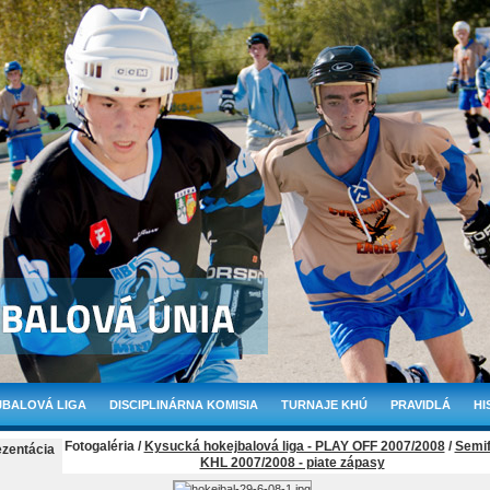
BALOVÁ LIGA
DISCIPLINÁRNA KOMISIA
TURNAJE KHÚ
PRAVIDLÁ
HI
Fotogaléria /
Kysucká hokejbalová liga - PLAY OFF 2007/2008
/
Semif
ezentácia
KHL 2007/2008 - piate zápasy