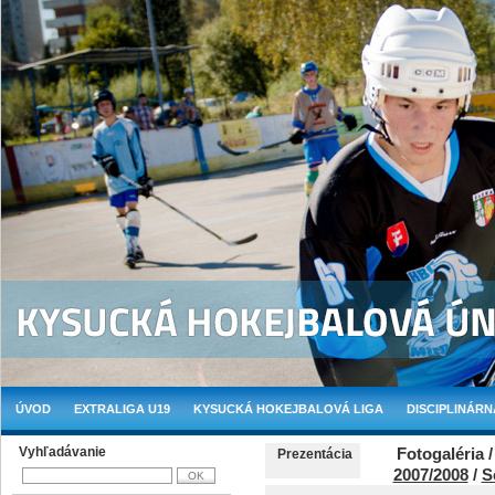
ÚVOD
EXTRALIGA U19
KYSUCKÁ HOKEJBALOVÁ LIGA
DISCIPLINÁRN
Vyhľadávanie
Fotogaléria 
Prezentácia
2007/2008
/
S