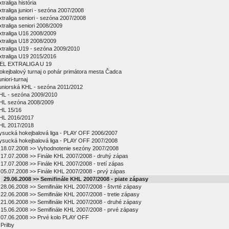
traliga história
xtraliga juniori - sezóna 2007/2008
xtraliga seniori - sezóna 2007/2008
xtraliga seniori 2008/2009
xtraliga U16 2008/2009
xtraliga U18 2008/2009
xtraliga U19 - sezóna 2009/2010
xtraliga U19 2015/2016
EL EXTRALIGA U 19
okejbalový turnaj o pohár primátora mesta Čadca
niori-turnaj
uniorská KHL - sezóna 2011/2012
HL - sezóna 2009/2010
HL sezóna 2008/2009
HL 15/16
HL 2016/2017
HL 2017/2018
ysucká hokejbalová liga - PLAY OFF 2006/2007
ysucká hokejbalová liga - PLAY OFF 2007/2008
18.07.2008 >> Vyhodnotenie sezóny 2007/2008
17.07.2008 >> Finále KHL 2007/2008 - druhý zápas
17.07.2008 >> Finále KHL 2007/2008 - tretí zápas
05.07.2008 >> Finále KHL 2007/2008 - prvý zápas
29.06.2008 >> Semifinále KHL 2007/2008 - piate zápasy
28.06.2008 >> Semifinále KHL 2007/2008 - štvrté zápasy
22.06.2008 >> Semifinále KHL 2007/2008 - tretie zápasy
21.06.2008 >> Semifinále KHL 2007/2008 - druhé zápasy
15.06.2008 >> Semifinále KHL 2007/2008 - prvé zápasy
07.06.2008 >> Prvé kolo PLAY OFF
Prilby