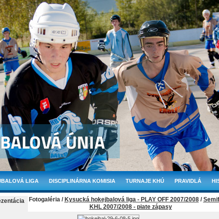
BALOVÁ LIGA
DISCIPLINÁRNA KOMISIA
TURNAJE KHÚ
PRAVIDLÁ
HI
Fotogaléria /
Kysucká hokejbalová liga - PLAY OFF 2007/2008
/
Semif
ezentácia
KHL 2007/2008 - piate zápasy