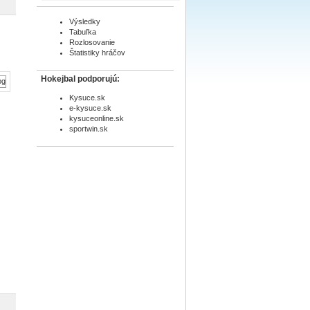
Výsledky
Tabuľka
Rozlosovanie
Štatistiky hráčov
Hokejbal podporujú:
Kysuce.sk
e-kysuce.sk
kysuceonline.sk
sportwin.sk