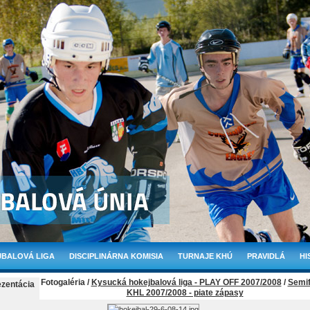
BALOVÁ LIGA
DISCIPLINÁRNA KOMISIA
TURNAJE KHÚ
PRAVIDLÁ
HI
Fotogaléria /
Kysucká hokejbalová liga - PLAY OFF 2007/2008
/
Semif
ezentácia
KHL 2007/2008 - piate zápasy