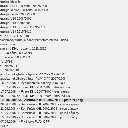
traliga história
xtraliga juniori - sezóna 2007/2008
xtraliga seniori - sezóna 2007/2008
xtraliga seniori 2008/2009
xtraliga U16 2008/2009
xtraliga U18 2008/2009
xtraliga U19 - sezóna 2009/2010
xtraliga U19 2015/2016
EL EXTRALIGA U 19
okejbalový turnaj o pohár primátora mesta Čadca
niori-turnaj
uniorská KHL - sezóna 2011/2012
HL - sezóna 2009/2010
HL sezóna 2008/2009
HL 15/16
HL 2016/2017
HL 2017/2018
ysucká hokejbalová liga - PLAY OFF 2006/2007
ysucká hokejbalová liga - PLAY OFF 2007/2008
18.07.2008 >> Vyhodnotenie sezóny 2007/2008
17.07.2008 >> Finále KHL 2007/2008 - druhý zápas
17.07.2008 >> Finále KHL 2007/2008 - tretí zápas
05.07.2008 >> Finále KHL 2007/2008 - prvý zápas
29.06.2008 >> Semifinále KHL 2007/2008 - piate zápasy
28.06.2008 >> Semifinále KHL 2007/2008 - štvrté zápasy
22.06.2008 >> Semifinále KHL 2007/2008 - tretie zápasy
21.06.2008 >> Semifinále KHL 2007/2008 - druhé zápasy
15.06.2008 >> Semifinále KHL 2007/2008 - prvé zápasy
07.06.2008 >> Prvé kolo PLAY OFF
Prilby