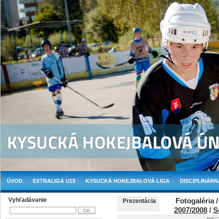
ÚVOD
EXTRALIGA U19
KYSUCKÁ HOKEJBALOVÁ LIGA
DISCIPLINÁRN
Vyhľadávanie
Fotogaléria 
Prezentácia
2007/2008
/
S