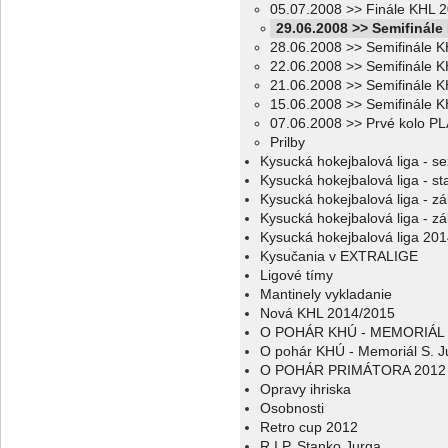
05.07.2008 >> Finále KHL 2
29.06.2008 >> Semifinále
28.06.2008 >> Semifinále K
22.06.2008 >> Semifinále K
21.06.2008 >> Semifinále K
15.06.2008 >> Semifinále K
07.06.2008 >> Prvé kolo P
Prilby
Kysucká hokejbalová liga - s
Kysucká hokejbalová liga - sta
Kysucká hokejbalová liga - z
Kysucká hokejbalová liga - z
Kysucká hokejbalová liga 20
Kysučania v EXTRALIGE
Ligové tímy
Mantinely vykladanie
Nová KHL 2014/2015
O POHÁR KHÚ - MEMORIÁL 
O pohár KHÚ - Memoriál S. J
O POHÁR PRIMÁTORA 2012
Opravy ihriska
Osobnosti
Retro cup 2012
R.I.P. Stanko Jurga