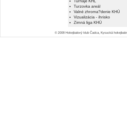
Turnaje KHL
Turzovka areál
Valné zhroma?denie KHÚ
Vizualizácia - ihrisko
Zimná liga KHÚ
© 2008 Hokejbalový klub Čadca, Kysucká hokejbal