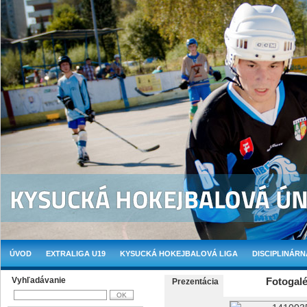
ÚVOD
EXTRALIGA U19
KYSUCKÁ HOKEJBALOVÁ LIGA
DISCIPLINÁRN
Vyhľadávanie
Fotogalé
Prezentácia