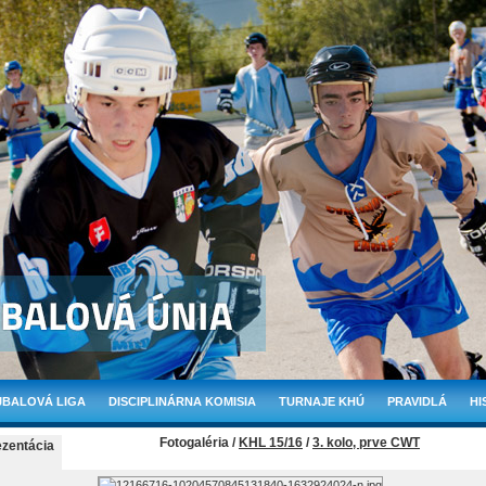
BALOVÁ LIGA
DISCIPLINÁRNA KOMISIA
TURNAJE KHÚ
PRAVIDLÁ
HI
Fotogaléria /
KHL 15/16
/
3. kolo, prve CWT
ezentácia