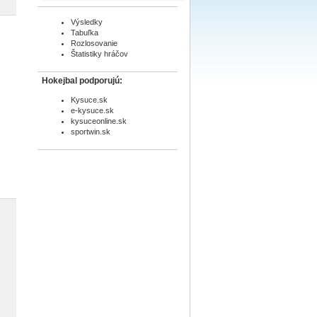
Výsledky
Tabuľka
Rozlosovanie
Štatistiky hráčov
Hokejbal podporujú:
Kysuce.sk
e-kysuce.sk
kysuceonline.sk
sportwin.sk