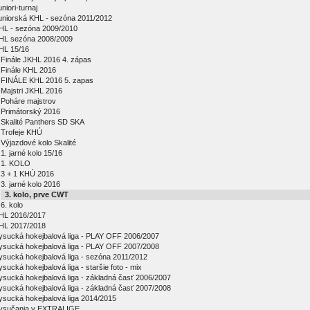
niori-turnaj
uniorská KHL - sezóna 2011/2012
HL - sezóna 2009/2010
HL sezóna 2008/2009
HL 15/16
Finále JKHL 2016 4. zápas
Finále KHL 2016
FINÁLE KHL 2016 5. zapas
Majstri JKHL 2016
Poháre majstrov
Primátorský 2016
Skalité Panthers SD SKA
Trofeje KHÚ
Výjazdové kolo Skalité
1. jarné kolo 15/16
1. KOLO
3 + 1 KHÚ 2016
3. jarné kolo 2016
3. kolo, prve CWT
6. kolo
HL 2016/2017
HL 2017/2018
ysucká hokejbalová liga - PLAY OFF 2006/2007
ysucká hokejbalová liga - PLAY OFF 2007/2008
ysucká hokejbalová liga - sezóna 2011/2012
ysucká hokejbalová liga - staršie foto - mix
ysucká hokejbalová liga - základná časť 2006/2007
ysucká hokejbalová liga - základná časť 2007/2008
ysucká hokejbalová liga 2014/2015
ysučania v EXTRALIGE