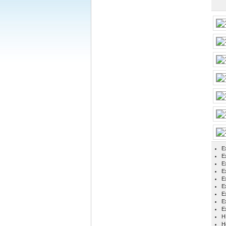
E
Ex
E
E
E
E
E
E
E
H
H