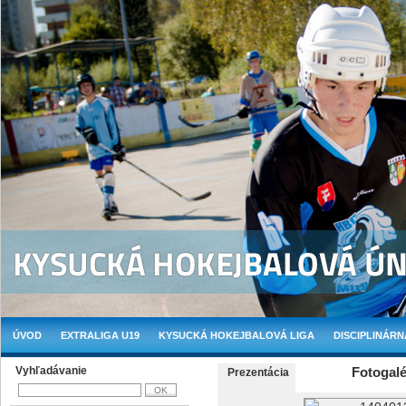
ÚVOD
EXTRALIGA U19
KYSUCKÁ HOKEJBALOVÁ LIGA
DISCIPLINÁRN
Vyhľadávanie
Fotogalé
Prezentácia