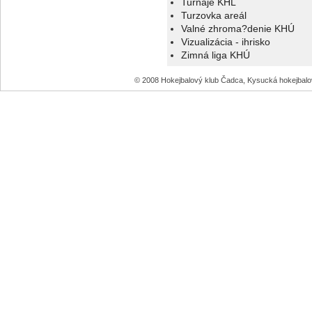
Turnaje KHL
Turzovka areál
Valné zhroma?denie KHÚ
Vizualizácia - ihrisko
Zimná liga KHÚ
© 2008 Hokejbalový klub Čadca, Kysucká hokejbal