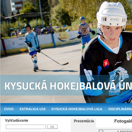
ÚVOD
EXTRALIGA U19
KYSUCKÁ HOKEJBALOVÁ LIGA
DISCIPLINÁRN
Vyhľadávanie
Fotogalé
Prezentácia