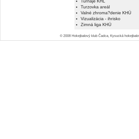
Turnaje KHL
Turzovka areál
Valné zhroma?denie KHÚ
Vizualizácia - ihrisko
Zimná liga KHÚ
© 2008 Hokejbalový klub Čadca, Kysucká hokejbal