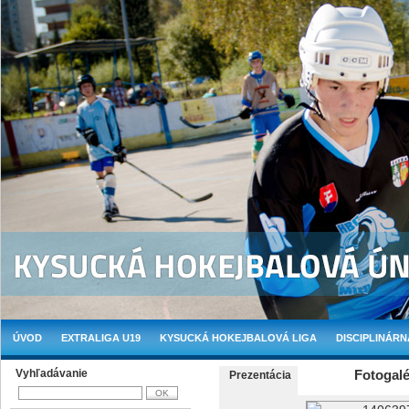
ÚVOD
EXTRALIGA U19
KYSUCKÁ HOKEJBALOVÁ LIGA
DISCIPLINÁRN
Vyhľadávanie
Fotogalé
Prezentácia