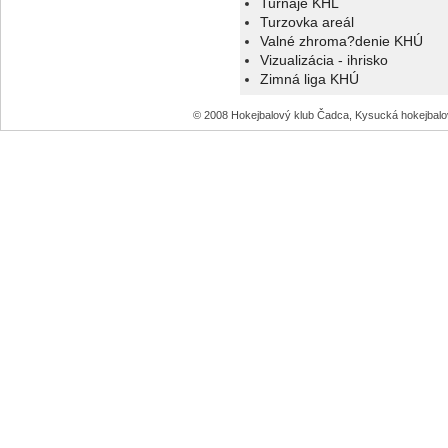
Turnaje KHL
Turzovka areál
Valné zhroma?denie KHÚ
Vizualizácia - ihrisko
Zimná liga KHÚ
© 2008 Hokejbalový klub Čadca, Kysucká hokejbal