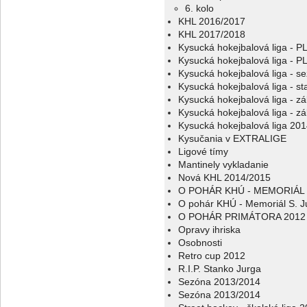
6. kolo
KHL 2016/2017
KHL 2017/2018
Kysucká hokejbalová liga - 
Kysucká hokejbalová liga - 
Kysucká hokejbalová liga - s
Kysucká hokejbalová liga - sta
Kysucká hokejbalová liga - z
Kysucká hokejbalová liga - z
Kysucká hokejbalová liga 20
Kysučania v EXTRALIGE
Ligové tímy
Mantinely vykladanie
Nová KHL 2014/2015
O POHÁR KHÚ - MEMORIÁL 
O pohár KHÚ - Memoriál S. J
O POHÁR PRIMÁTORA 2012
Opravy ihriska
Osobnosti
Retro cup 2012
R.I.P. Stanko Jurga
Sezóna 2013/2014
Sezóna 2013/2014