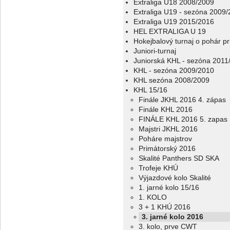
Extraliga U18 2008/2009
Extraliga U19 - sezóna 2009
Extraliga U19 2015/2016
HEL EXTRALIGA U 19
Hokejbalový turnaj o pohár p
Juniori-turnaj
Juniorská KHL - sezóna 2011
KHL - sezóna 2009/2010
KHL sezóna 2008/2009
KHL 15/16
Finále JKHL 2016 4. zápas
Finále KHL 2016
FINÁLE KHL 2016 5. zapas
Majstri JKHL 2016
Poháre majstrov
Primátorský 2016
Skalité Panthers SD SKA
Trofeje KHÚ
Výjazdové kolo Skalité
1. jarné kolo 15/16
1. KOLO
3 + 1 KHÚ 2016
3. jarné kolo 2016
3. kolo, prve CWT