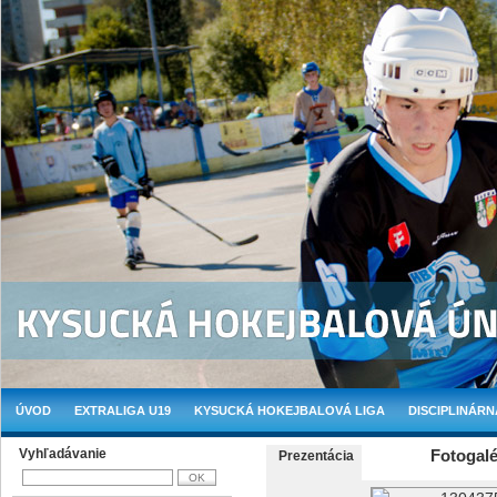
ÚVOD
EXTRALIGA U19
KYSUCKÁ HOKEJBALOVÁ LIGA
DISCIPLINÁRN
Vyhľadávanie
Fotogalé
Prezentácia