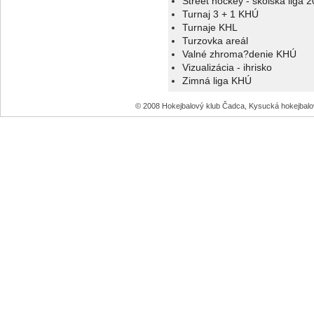
Street hockey - školská liga 
Turnaj 3 + 1 KHÚ
Turnaje KHL
Turzovka areál
Valné zhroma?denie KHÚ
Vizualizácia - ihrisko
Zimná liga KHÚ
© 2008 Hokejbalový klub Čadca, Kysucká hokejbal