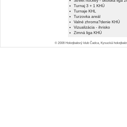
Street hockey - školská liga 
Turnaj 3 + 1 KHÚ
Turnaje KHL
Turzovka areál
Valné zhroma?denie KHÚ
Vizualizácia - ihrisko
Zimná liga KHÚ
© 2008 Hokejbalový klub Čadca, Kysucká hokejbal