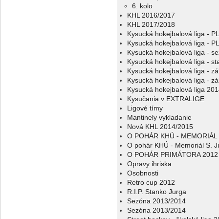
6. kolo
KHL 2016/2017
KHL 2017/2018
Kysucká hokejbalová liga - 
Kysucká hokejbalová liga - 
Kysucká hokejbalová liga - s
Kysucká hokejbalová liga - sta
Kysucká hokejbalová liga - z
Kysucká hokejbalová liga - z
Kysucká hokejbalová liga 20
Kysučania v EXTRALIGE
Ligové tímy
Mantinely vykladanie
Nová KHL 2014/2015
O POHÁR KHÚ - MEMORIÁL 
O pohár KHÚ - Memoriál S. J
O POHÁR PRIMÁTORA 2012
Opravy ihriska
Osobnosti
Retro cup 2012
R.I.P. Stanko Jurga
Sezóna 2013/2014
Sezóna 2013/2014