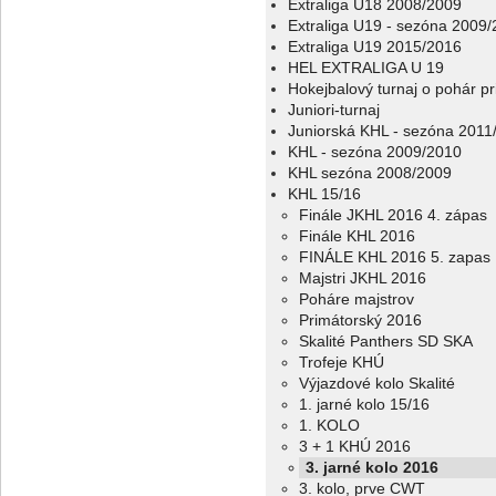
Extraliga U18 2008/2009
Extraliga U19 - sezóna 2009
Extraliga U19 2015/2016
HEL EXTRALIGA U 19
Hokejbalový turnaj o pohár p
Juniori-turnaj
Juniorská KHL - sezóna 2011
KHL - sezóna 2009/2010
KHL sezóna 2008/2009
KHL 15/16
Finále JKHL 2016 4. zápas
Finále KHL 2016
FINÁLE KHL 2016 5. zapas
Majstri JKHL 2016
Poháre majstrov
Primátorský 2016
Skalité Panthers SD SKA
Trofeje KHÚ
Výjazdové kolo Skalité
1. jarné kolo 15/16
1. KOLO
3 + 1 KHÚ 2016
3. jarné kolo 2016
3. kolo, prve CWT