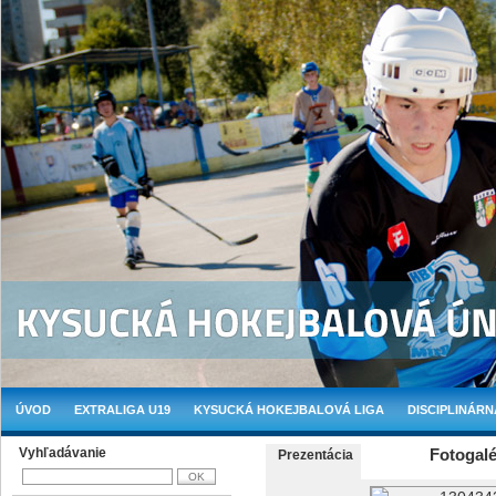
ÚVOD
EXTRALIGA U19
KYSUCKÁ HOKEJBALOVÁ LIGA
DISCIPLINÁRN
Vyhľadávanie
Fotogalé
Prezentácia