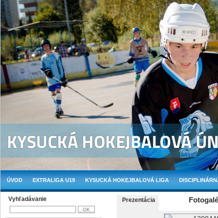
ÚVOD
EXTRALIGA U19
KYSUCKÁ HOKEJBALOVÁ LIGA
DISCIPLINÁRN
Vyhľadávanie
Fotogalé
Prezentácia