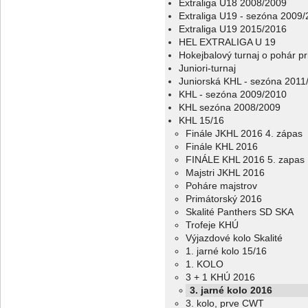
Extraliga U18 2008/2009
Extraliga U19 - sezóna 2009
Extraliga U19 2015/2016
HEL EXTRALIGA U 19
Hokejbalový turnaj o pohár p
Juniori-turnaj
Juniorská KHL - sezóna 2011
KHL - sezóna 2009/2010
KHL sezóna 2008/2009
KHL 15/16
Finále JKHL 2016 4. zápas
Finále KHL 2016
FINÁLE KHL 2016 5. zapas
Majstri JKHL 2016
Poháre majstrov
Primátorský 2016
Skalité Panthers SD SKA
Trofeje KHÚ
Výjazdové kolo Skalité
1. jarné kolo 15/16
1. KOLO
3 + 1 KHÚ 2016
3. jarné kolo 2016
3. kolo, prve CWT