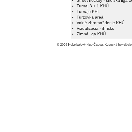
Street hockey - školská liga 
Turnaj 3 + 1 KHÚ
Turnaje KHL
Turzovka areál
Valné zhroma?denie KHÚ
Vizualizácia - ihrisko
Zimná liga KHÚ
© 2008 Hokejbalový klub Čadca, Kysucká hokejbal