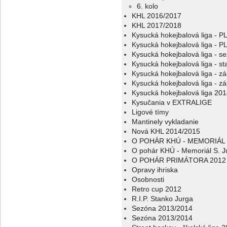
6. kolo
KHL 2016/2017
KHL 2017/2018
Kysucká hokejbalová liga - 
Kysucká hokejbalová liga - 
Kysucká hokejbalová liga - s
Kysucká hokejbalová liga - sta
Kysucká hokejbalová liga - z
Kysucká hokejbalová liga - z
Kysucká hokejbalová liga 20
Kysučania v EXTRALIGE
Ligové tímy
Mantinely vykladanie
Nová KHL 2014/2015
O POHÁR KHÚ - MEMORIÁL 
O pohár KHÚ - Memoriál S. J
O POHÁR PRIMÁTORA 2012
Opravy ihriska
Osobnosti
Retro cup 2012
R.I.P. Stanko Jurga
Sezóna 2013/2014
Sezóna 2013/2014