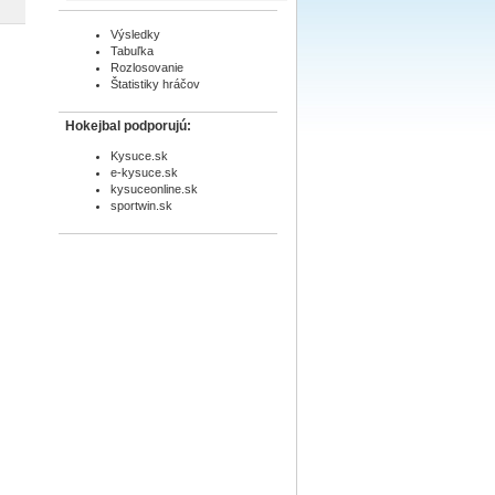
Výsledky
Tabuľka
Rozlosovanie
Štatistiky hráčov
Hokejbal podporujú:
Kysuce.sk
e-kysuce.sk
kysuceonline.sk
sportwin.sk