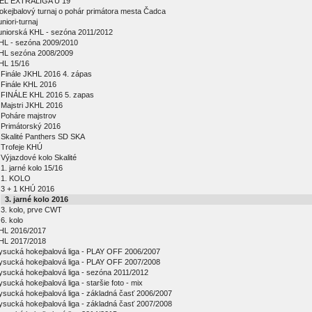
EL EXTRALIGA U 19
okejbalový turnaj o pohár primátora mesta Čadca
niori-turnaj
uniorská KHL - sezóna 2011/2012
HL - sezóna 2009/2010
HL sezóna 2008/2009
HL 15/16
Finále JKHL 2016 4. zápas
Finále KHL 2016
FINÁLE KHL 2016 5. zapas
Majstri JKHL 2016
Poháre majstrov
Primátorský 2016
Skalité Panthers SD SKA
Trofeje KHÚ
Výjazdové kolo Skalité
1. jarné kolo 15/16
1. KOLO
3 + 1 KHÚ 2016
3. jarné kolo 2016
3. kolo, prve CWT
6. kolo
HL 2016/2017
HL 2017/2018
ysucká hokejbalová liga - PLAY OFF 2006/2007
ysucká hokejbalová liga - PLAY OFF 2007/2008
ysucká hokejbalová liga - sezóna 2011/2012
ysucká hokejbalová liga - staršie foto - mix
ysucká hokejbalová liga - základná časť 2006/2007
ysucká hokejbalová liga - základná časť 2007/2008