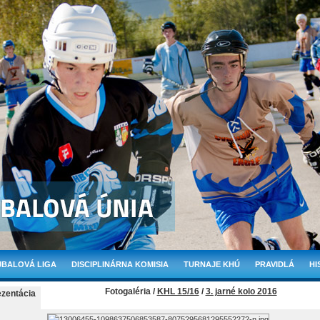
BALOVÁ LIGA
DISCIPLINÁRNA KOMISIA
TURNAJE KHÚ
PRAVIDLÁ
HI
Fotogaléria /
KHL 15/16
/
3. jarné kolo 2016
ezentácia