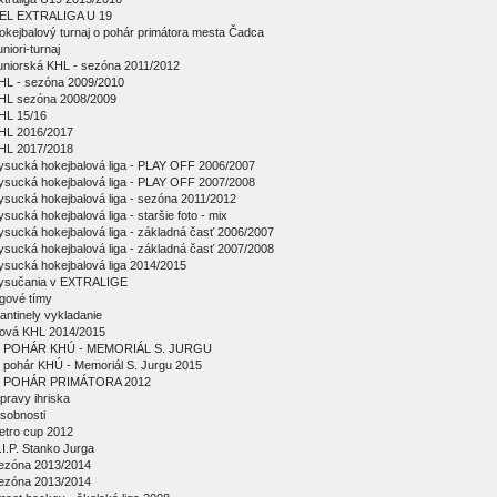
EL EXTRALIGA U 19
okejbalový turnaj o pohár primátora mesta Čadca
niori-turnaj
uniorská KHL - sezóna 2011/2012
HL - sezóna 2009/2010
HL sezóna 2008/2009
HL 15/16
HL 2016/2017
HL 2017/2018
ysucká hokejbalová liga - PLAY OFF 2006/2007
ysucká hokejbalová liga - PLAY OFF 2007/2008
ysucká hokejbalová liga - sezóna 2011/2012
ysucká hokejbalová liga - staršie foto - mix
ysucká hokejbalová liga - základná časť 2006/2007
ysucká hokejbalová liga - základná časť 2007/2008
ysucká hokejbalová liga 2014/2015
ysučania v EXTRALIGE
igové tímy
antinely vykladanie
ová KHL 2014/2015
 POHÁR KHÚ - MEMORIÁL S. JURGU
 pohár KHÚ - Memoriál S. Jurgu 2015
 POHÁR PRIMÁTORA 2012
pravy ihriska
sobnosti
etro cup 2012
.I.P. Stanko Jurga
ezóna 2013/2014
ezóna 2013/2014