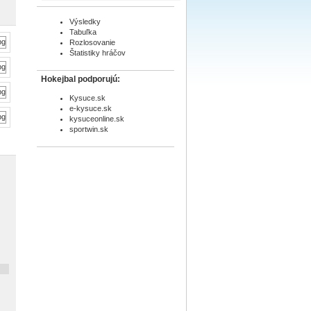
Výsledky
Tabuľka
Rozlosovanie
Štatistiky hráčov
Hokejbal podporujú:
Kysuce.sk
e-kysuce.sk
kysuceonline.sk
sportwin.sk