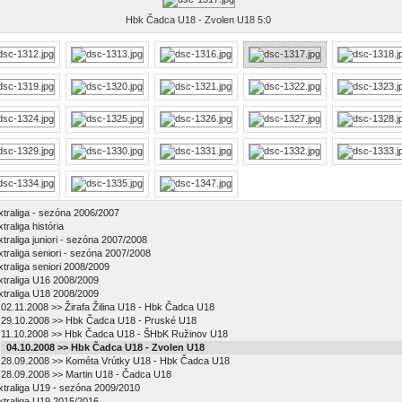
Hbk Čadca U18 - Zvolen U18 5:0
xtraliga - sezóna 2006/2007
traliga história
xtraliga juniori - sezóna 2007/2008
xtraliga seniori - sezóna 2007/2008
xtraliga seniori 2008/2009
xtraliga U16 2008/2009
xtraliga U18 2008/2009
02.11.2008 >> Žirafa Žilina U18 - Hbk Čadca U18
29.10.2008 >> Hbk Čadca U18 - Pruské U18
11.10.2008 >> Hbk Čadca U18 - ŠHbK Ružinov U18
04.10.2008 >> Hbk Čadca U18 - Zvolen U18
28.09.2008 >> Kométa Vrútky U18 - Hbk Čadca U18
28.09.2008 >> Martin U18 - Čadca U18
xtraliga U19 - sezóna 2009/2010
xtraliga U19 2015/2016