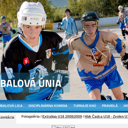
BALOVÁ LIGA
DISCIPLINÁRNA KOMISIA
TURNAJE KHÚ
PRAVIDLÁ
HI
Fotogaléria /
Extraliga U18 2008/2009
/
Hbk Čadca U18 - Zvolen U
ezentácia