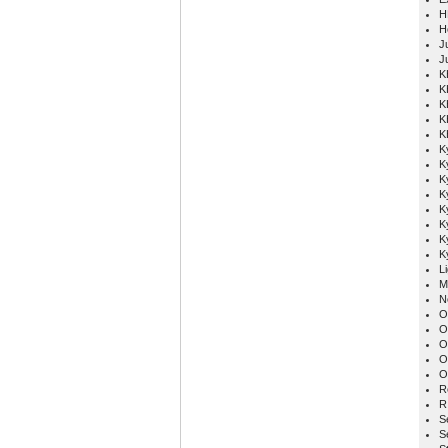
H
H
Ju
J
K
K
K
K
K
K
K
K
K
K
K
K
K
L
M
N
O
O
O
O
O
R
R
S
S