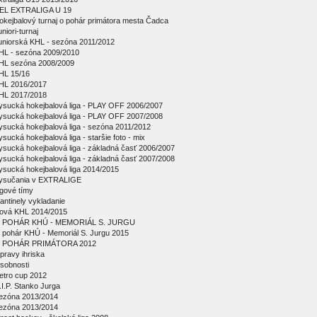
EL EXTRALIGA U 19
okejbalový turnaj o pohár primátora mesta Čadca
niori-turnaj
uniorská KHL - sezóna 2011/2012
HL - sezóna 2009/2010
HL sezóna 2008/2009
HL 15/16
HL 2016/2017
HL 2017/2018
ysucká hokejbalová liga - PLAY OFF 2006/2007
ysucká hokejbalová liga - PLAY OFF 2007/2008
ysucká hokejbalová liga - sezóna 2011/2012
ysucká hokejbalová liga - staršie foto - mix
ysucká hokejbalová liga - základná časť 2006/2007
ysucká hokejbalová liga - základná časť 2007/2008
ysucká hokejbalová liga 2014/2015
ysučania v EXTRALIGE
igové tímy
antinely vykladanie
ová KHL 2014/2015
 POHÁR KHÚ - MEMORIÁL S. JURGU
 pohár KHÚ - Memoriál S. Jurgu 2015
 POHÁR PRIMÁTORA 2012
pravy ihriska
sobnosti
etro cup 2012
.I.P. Stanko Jurga
ezóna 2013/2014
ezóna 2013/2014