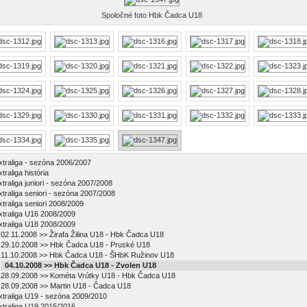
Spoločné foto Hbk Čadca U18
xtraliga - sezóna 2006/2007
traliga história
xtraliga juniori - sezóna 2007/2008
xtraliga seniori - sezóna 2007/2008
xtraliga seniori 2008/2009
xtraliga U16 2008/2009
xtraliga U18 2008/2009
02.11.2008 >> Žirafa Žilina U18 - Hbk Čadca U18
29.10.2008 >> Hbk Čadca U18 - Pruské U18
11.10.2008 >> Hbk Čadca U18 - ŠHbK Ružinov U18
04.10.2008 >> Hbk Čadca U18 - Zvolen U18
28.09.2008 >> Kométa Vrútky U18 - Hbk Čadca U18
28.09.2008 >> Martin U18 - Čadca U18
xtraliga U19 - sezóna 2009/2010
xtraliga U19 2015/2016