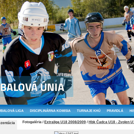
BALOVÁ LIGA
DISCIPLINÁRNA KOMISIA
TURNAJE KHÚ
PRAVIDLÁ
HI
Fotogaléria /
Extraliga U18 2008/2009
/
Hbk Čadca U18 - Zvolen U
ezentácia