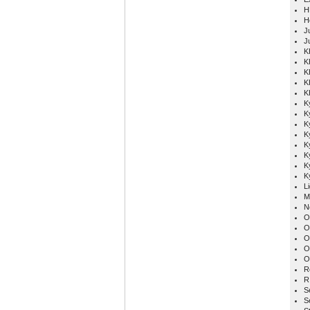
H
H
Ju
J
K
K
K
K
K
K
K
K
K
K
K
K
K
L
M
N
O
O
O
O
O
R
R
S
S