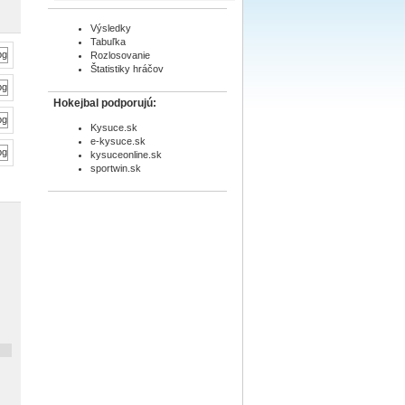
Výsledky
Tabuľka
Rozlosovanie
Štatistiky hráčov
Hokejbal podporujú:
Kysuce.sk
e-kysuce.sk
kysuceonline.sk
sportwin.sk