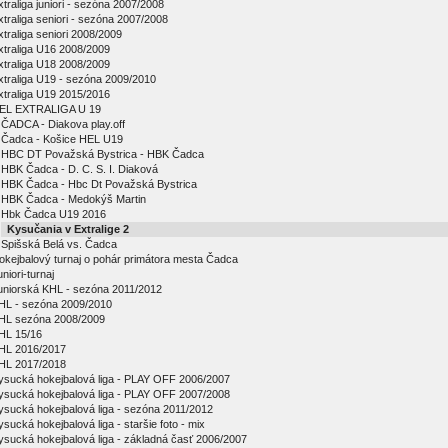
xtraliga juniori - sezóna 2007/2008
xtraliga seniori - sezóna 2007/2008
xtraliga seniori 2008/2009
xtraliga U16 2008/2009
xtraliga U18 2008/2009
xtraliga U19 - sezóna 2009/2010
xtraliga U19 2015/2016
EL EXTRALIGA U 19
ČADCA - Diakova play.off
Čadca - Košice HEL U19
HBC DT Považská Bystrica - HBK Čadca
HBK Čadca - D. C. S. I. Diaková
HBK Čadca - Hbc Dt Považská Bystrica
HBK Čadca - Medokýš Martin
Hbk Čadca U19 2016
Kysučania v Extralige 2
Spišská Belá vs. Čadca
okejbalový turnaj o pohár primátora mesta Čadca
niori-turnaj
uniorská KHL - sezóna 2011/2012
HL - sezóna 2009/2010
HL sezóna 2008/2009
HL 15/16
HL 2016/2017
HL 2017/2018
ysucká hokejbalová liga - PLAY OFF 2006/2007
ysucká hokejbalová liga - PLAY OFF 2007/2008
ysucká hokejbalová liga - sezóna 2011/2012
ysucká hokejbalová liga - staršie foto - mix
ysucká hokejbalová liga - základná časť 2006/2007