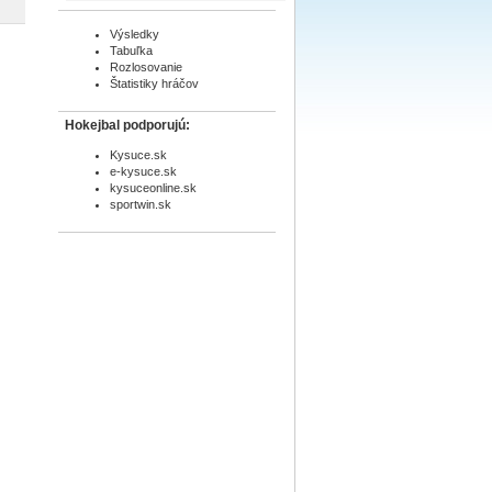
Výsledky
Tabuľka
Rozlosovanie
Štatistiky hráčov
Hokejbal podporujú:
Kysuce.sk
e-kysuce.sk
kysuceonline.sk
sportwin.sk