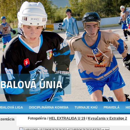
BALOVÁ LIGA
DISCIPLINÁRNA KOMISIA
TURNAJE KHÚ
PRAVIDLÁ
HI
Fotogaléria /
HEL EXTRALIGA U 19
/
Kysučania v Extralige 2
ezentácia