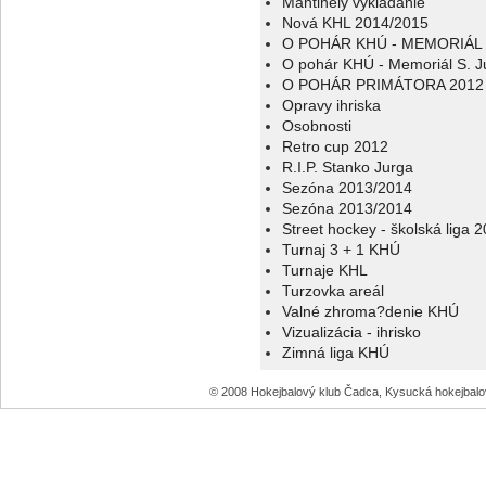
Mantinely vykladanie
Nová KHL 2014/2015
O POHÁR KHÚ - MEMORIÁL 
O pohár KHÚ - Memoriál S. J
O POHÁR PRIMÁTORA 2012
Opravy ihriska
Osobnosti
Retro cup 2012
R.I.P. Stanko Jurga
Sezóna 2013/2014
Sezóna 2013/2014
Street hockey - školská liga 
Turnaj 3 + 1 KHÚ
Turnaje KHL
Turzovka areál
Valné zhroma?denie KHÚ
Vizualizácia - ihrisko
Zimná liga KHÚ
© 2008 Hokejbalový klub Čadca, Kysucká hokejbal