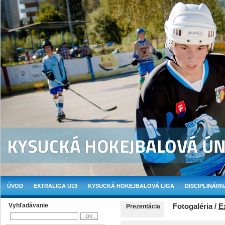
ÚVOD
EXTRALIGA U19
KYSUCKÁ HOKEJBALOVÁ LIGA
DISCIPLINÁRN
Vyhľadávanie
Fotogaléria /
E
Prezentácia