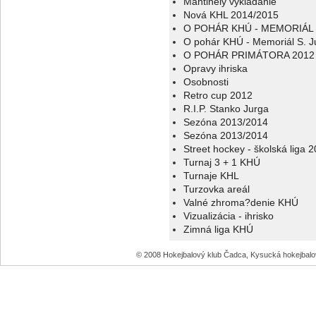
Mantinely vykladanie
Nová KHL 2014/2015
O POHÁR KHÚ - MEMORIÁL 
O pohár KHÚ - Memoriál S. J
O POHÁR PRIMÁTORA 2012
Opravy ihriska
Osobnosti
Retro cup 2012
R.I.P. Stanko Jurga
Sezóna 2013/2014
Sezóna 2013/2014
Street hockey - školská liga 
Turnaj 3 + 1 KHÚ
Turnaje KHL
Turzovka areál
Valné zhroma?denie KHÚ
Vizualizácia - ihrisko
Zimná liga KHÚ
© 2008 Hokejbalový klub Čadca, Kysucká hokejbal