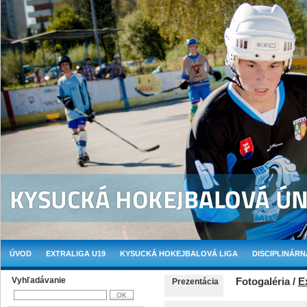
ÚVOD
EXTRALIGA U19
KYSUCKÁ HOKEJBALOVÁ LIGA
DISCIPLINÁRN
Vyhľadávanie
Fotogaléria /
E
Prezentácia