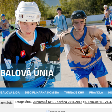
BALOVÁ LIGA
DISCIPLINÁRNA KOMISIA
TURNAJE KHÚ
PRAVIDLÁ
HI
Fotogaléria /
Juniorská KHL - sezóna 2011/2012
/
5. kolo JKHL - 24.3
ezentácia