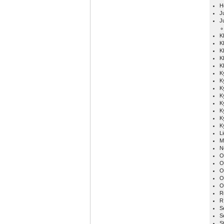
H
Ju
J
K
K
K
K
K
K
K
K
K
K
K
K
K
L
M
N
O
O
O
O
O
R
R
S
S
S