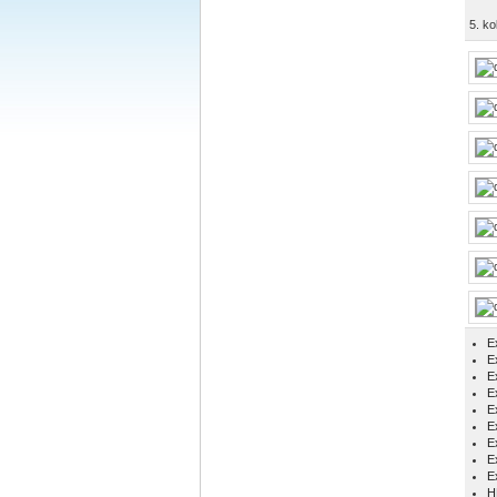
5. ko
E
Ex
E
E
E
E
E
E
E
H