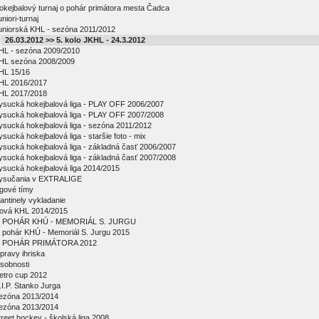
okejbalový turnaj o pohár primátora mesta Čadca
niori-turnaj
uniorská KHL - sezóna 2011/2012
26.03.2012 >> 5. kolo JKHL - 24.3.2012
HL - sezóna 2009/2010
HL sezóna 2008/2009
HL 15/16
HL 2016/2017
HL 2017/2018
ysucká hokejbalová liga - PLAY OFF 2006/2007
ysucká hokejbalová liga - PLAY OFF 2007/2008
ysucká hokejbalová liga - sezóna 2011/2012
ysucká hokejbalová liga - staršie foto - mix
ysucká hokejbalová liga - základná časť 2006/2007
ysucká hokejbalová liga - základná časť 2007/2008
ysucká hokejbalová liga 2014/2015
ysučania v EXTRALIGE
igové tímy
antinely vykladanie
ová KHL 2014/2015
 POHÁR KHÚ - MEMORIÁL S. JURGU
 pohár KHÚ - Memoriál S. Jurgu 2015
 POHÁR PRIMÁTORA 2012
pravy ihriska
sobnosti
etro cup 2012
.I.P. Stanko Jurga
ezóna 2013/2014
ezóna 2013/2014
treet hockey - školská liga 2008