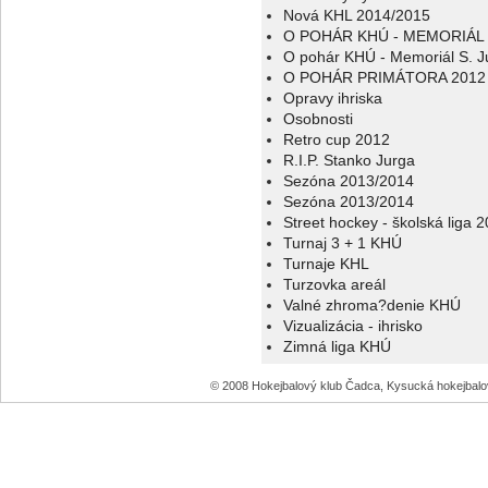
Nová KHL 2014/2015
O POHÁR KHÚ - MEMORIÁL 
O pohár KHÚ - Memoriál S. J
O POHÁR PRIMÁTORA 2012
Opravy ihriska
Osobnosti
Retro cup 2012
R.I.P. Stanko Jurga
Sezóna 2013/2014
Sezóna 2013/2014
Street hockey - školská liga 
Turnaj 3 + 1 KHÚ
Turnaje KHL
Turzovka areál
Valné zhroma?denie KHÚ
Vizualizácia - ihrisko
Zimná liga KHÚ
© 2008 Hokejbalový klub Čadca, Kysucká hokejbal