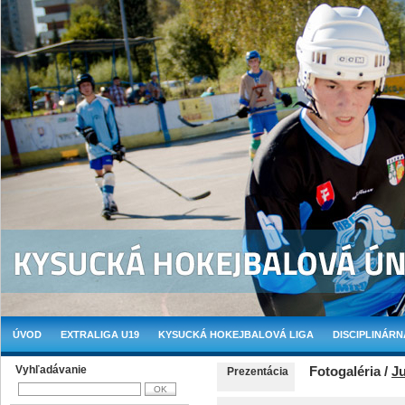
ÚVOD
EXTRALIGA U19
KYSUCKÁ HOKEJBALOVÁ LIGA
DISCIPLINÁRN
Vyhľadávanie
Fotogaléria /
Ju
Prezentácia