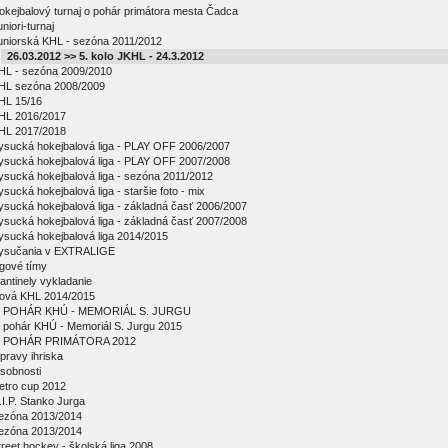
okejbalový turnaj o pohár primátora mesta Čadca
niori-turnaj
uniorská KHL - sezóna 2011/2012
26.03.2012 >> 5. kolo JKHL - 24.3.2012
HL - sezóna 2009/2010
HL sezóna 2008/2009
HL 15/16
HL 2016/2017
HL 2017/2018
ysucká hokejbalová liga - PLAY OFF 2006/2007
ysucká hokejbalová liga - PLAY OFF 2007/2008
ysucká hokejbalová liga - sezóna 2011/2012
ysucká hokejbalová liga - staršie foto - mix
ysucká hokejbalová liga - základná časť 2006/2007
ysucká hokejbalová liga - základná časť 2007/2008
ysucká hokejbalová liga 2014/2015
ysučania v EXTRALIGE
igové tímy
antinely vykladanie
ová KHL 2014/2015
 POHÁR KHÚ - MEMORIÁL S. JURGU
 pohár KHÚ - Memoriál S. Jurgu 2015
 POHÁR PRIMÁTORA 2012
pravy ihriska
sobnosti
etro cup 2012
.I.P. Stanko Jurga
ezóna 2013/2014
ezóna 2013/2014
treet hockey - školská liga 2008