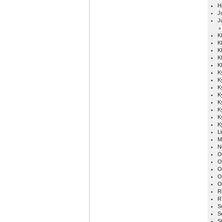
H
Ju
J
K
K
K
K
K
K
K
K
K
K
K
K
K
L
M
N
O
O
O
O
O
R
R
S
S
S