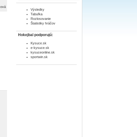
ková
Výsledky
Tabuľka
Rozlosovanie
Štatistiky hráčov
Hokejbal podporujú:
Kysuce.sk
e-kysuce.sk
kysuceonline.sk
sportwin.sk