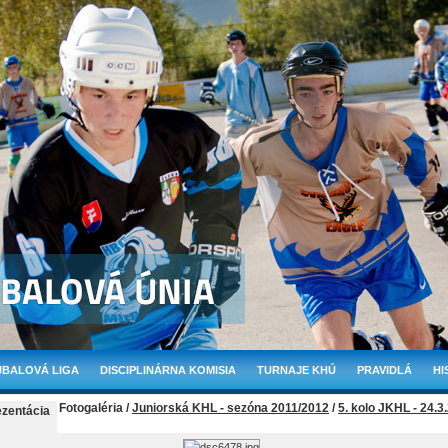
BALOVÁ LIGA
DISCIPLINÁRNA KOMISIA
TURNAJE KHÚ
PRAVIDLÁ
HI
Fotogaléria /
Juniorská KHL - sezóna 2011/2012
/
5. kolo JKHL - 24.3
ezentácia