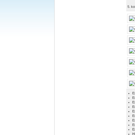
5. ko
E
Ex
E
E
E
E
E
E
E
H