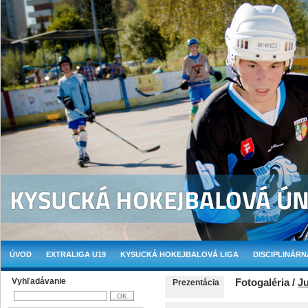
ÚVOD
EXTRALIGA U19
KYSUCKÁ HOKEJBALOVÁ LIGA
DISCIPLINÁRN
Vyhľadávanie
Fotogaléria /
Ju
Prezentácia