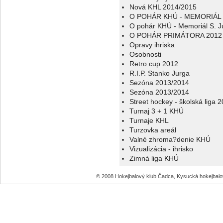
Nová KHL 2014/2015
O POHÁR KHÚ - MEMORIÁL 
O pohár KHÚ - Memoriál S. J
O POHÁR PRIMÁTORA 2012
Opravy ihriska
Osobnosti
Retro cup 2012
R.I.P. Stanko Jurga
Sezóna 2013/2014
Sezóna 2013/2014
Street hockey - školská liga 
Turnaj 3 + 1 KHÚ
Turnaje KHL
Turzovka areál
Valné zhroma?denie KHÚ
Vizualizácia - ihrisko
Zimná liga KHÚ
© 2008 Hokejbalový klub Čadca, Kysucká hokejbal