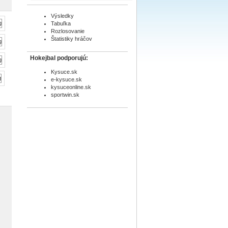
Výsledky
Tabuľka
Rozlosovanie
Štatistiky hráčov
Hokejbal podporujú:
Kysuce.sk
e-kysuce.sk
kysuceonline.sk
sportwin.sk