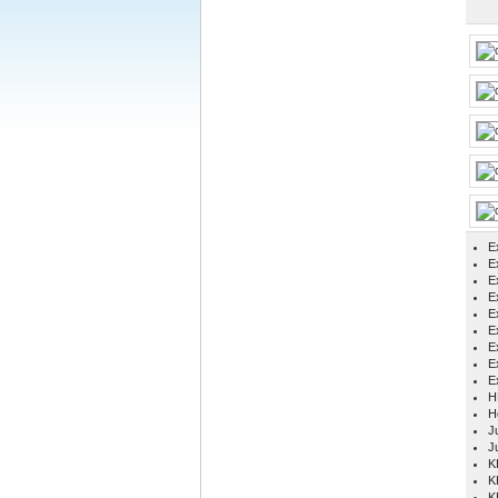
E
Ex
E
E
E
E
E
E
E
H
H
Ju
J
K
K
K