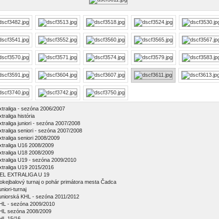
xtraliga - sezóna 2006/2007
traliga história
xtraliga juniori - sezóna 2007/2008
xtraliga seniori - sezóna 2007/2008
xtraliga seniori 2008/2009
xtraliga U16 2008/2009
xtraliga U18 2008/2009
xtraliga U19 - sezóna 2009/2010
xtraliga U19 2015/2016
EL EXTRALIGA U 19
okejbalový turnaj o pohár primátora mesta Čadca
niori-turnaj
uniorská KHL - sezóna 2011/2012
HL - sezóna 2009/2010
HL sezóna 2008/2009
HL 15/16