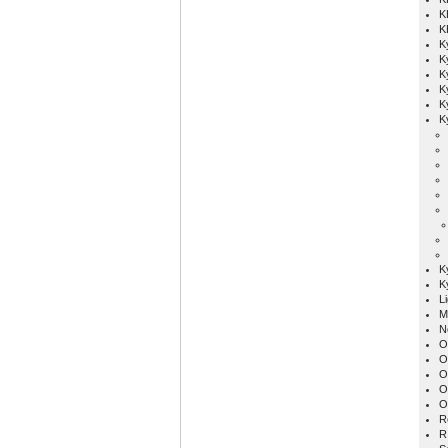
K
K
K
K
K
K
K
K
K
K
L
M
N
O
O
O
O
O
R
R