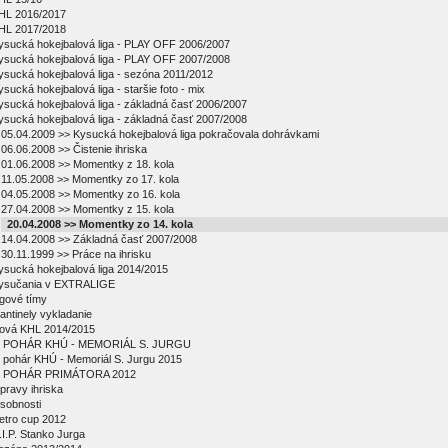
HL 2016/2017
HL 2017/2018
ysucká hokejbalová liga - PLAY OFF 2006/2007
ysucká hokejbalová liga - PLAY OFF 2007/2008
ysucká hokejbalová liga - sezóna 2011/2012
ysucká hokejbalová liga - staršie foto - mix
ysucká hokejbalová liga - základná časť 2006/2007
ysucká hokejbalová liga - základná časť 2007/2008
05.04.2009 >> Kysucká hokejbalová liga pokračovala dohrávkami
06.06.2008 >> Čistenie ihriska
01.06.2008 >> Momentky z 18. kola
11.05.2008 >> Momentky zo 17. kola
04.05.2008 >> Momentky zo 16. kola
27.04.2008 >> Momentky z 15. kola
20.04.2008 >> Momentky zo 14. kola
14.04.2008 >> Základná časť 2007/2008
30.11.1999 >> Práce na ihrisku
ysucká hokejbalová liga 2014/2015
ysučania v EXTRALIGE
igové tímy
antinely vykladanie
ová KHL 2014/2015
 POHÁR KHÚ - MEMORIÁL S. JURGU
 pohár KHÚ - Memoriál S. Jurgu 2015
 POHÁR PRIMÁTORA 2012
pravy ihriska
sobnosti
etro cup 2012
.I.P. Stanko Jurga