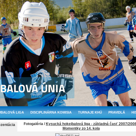
BALOVÁ LIGA
DISCIPLINÁRNA KOMISIA
TURNAJE KHÚ
PRAVIDLÁ
HI
Fotogaléria /
Kysucká hokejbalová liga - základná časť 2007/200
ezentácia
Momentky zo 14. kola