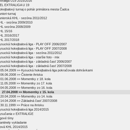
xtraliga U19 2015/2016
EL EXTRALIGA U 19
okejbalový turnaj o pohár primátora mesta Čadca
niori-turnaj
uniorská KHL - sezóna 2011/2012
HL - sezóna 2009/2010
HL sezóna 2008/2009
HL 15/16
HL 2016/2017
HL 2017/2018
ysucká hokejbalová liga - PLAY OFF 2006/2007
ysucká hokejbalová liga - PLAY OFF 2007/2008
ysucká hokejbalová liga - sezóna 2011/2012
ysucká hokejbalová liga - staršie foto - mix
ysucká hokejbalová liga - základná časť 2006/2007
ysucká hokejbalová liga - základná časť 2007/2008
05.04.2009 >> Kysucká hokejbalová liga pokračovala dohrávkami
06.06.2008 >> Čistenie ihriska
01.06.2008 >> Momentky z 18. kola
11.05.2008 >> Momentky zo 17. kola
04.05.2008 >> Momentky zo 16. kola
27.04.2008 >> Momentky z 15. kola
20.04.2008 >> Momentky zo 14. kola
14.04.2008 >> Základná časť 2007/2008
30.11.1999 >> Práce na ihrisku
ysucká hokejbalová liga 2014/2015
ysučania v EXTRALIGE
igové tímy
antinely vykladanie
ová KHL 2014/2015