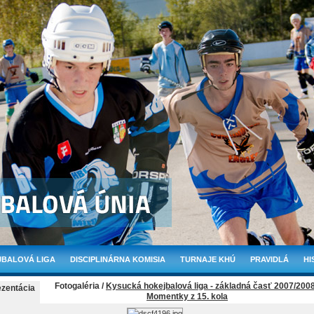
BALOVÁ LIGA
DISCIPLINÁRNA KOMISIA
TURNAJE KHÚ
PRAVIDLÁ
HI
Fotogaléria /
Kysucká hokejbalová liga - základná časť 2007/200
ezentácia
Momentky z 15. kola