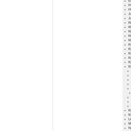
E
H
H
Ju
J
K
K
K
K
K
K
K
K
K
K
K
K
K
L
M
N