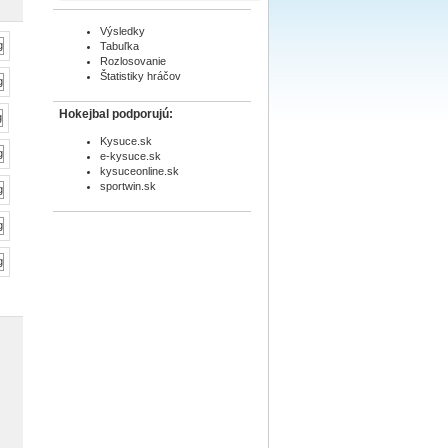
Výsledky
Tabuľka
Rozlosovanie
Štatistiky hráčov
Hokejbal podporujú:
Kysuce.sk
e-kysuce.sk
kysuceonline.sk
sportwin.sk