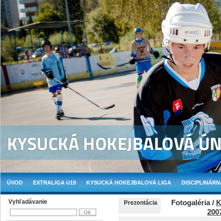
ÚVOD
EXTRALIGA U19
KYSUCKÁ HOKEJBALOVÁ LIGA
DISCIPLINÁRN
Vyhľadávanie
Fotogaléria /
K
Prezentácia
200