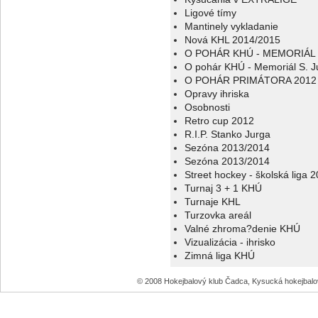
Ligové tímy
Mantinely vykladanie
Nová KHL 2014/2015
O POHÁR KHÚ - MEMORIÁL 
O pohár KHÚ - Memoriál S. J
O POHÁR PRIMÁTORA 2012
Opravy ihriska
Osobnosti
Retro cup 2012
R.I.P. Stanko Jurga
Sezóna 2013/2014
Sezóna 2013/2014
Street hockey - školská liga 
Turnaj 3 + 1 KHÚ
Turnaje KHL
Turzovka areál
Valné zhroma?denie KHÚ
Vizualizácia - ihrisko
Zimná liga KHÚ
© 2008 Hokejbalový klub Čadca, Kysucká hokejbal