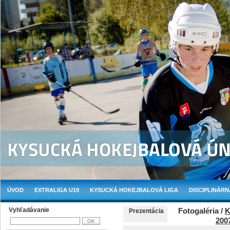
ÚVOD
EXTRALIGA U19
KYSUCKÁ HOKEJBALOVÁ LIGA
DISCIPLINÁRN
Vyhľadávanie
Fotogaléria /
K
Prezentácia
200