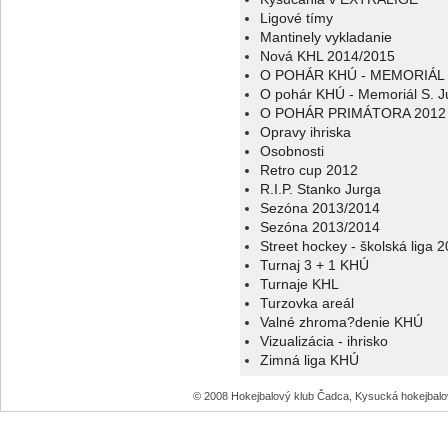
Ligové tímy
Mantinely vykladanie
Nová KHL 2014/2015
O POHÁR KHÚ - MEMORIÁL 
O pohár KHÚ - Memoriál S. J
O POHÁR PRIMÁTORA 2012
Opravy ihriska
Osobnosti
Retro cup 2012
R.I.P. Stanko Jurga
Sezóna 2013/2014
Sezóna 2013/2014
Street hockey - školská liga 
Turnaj 3 + 1 KHÚ
Turnaje KHL
Turzovka areál
Valné zhroma?denie KHÚ
Vizualizácia - ihrisko
Zimná liga KHÚ
© 2008 Hokejbalový klub Čadca, Kysucká hokejbal