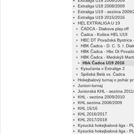
Extraliga U16 2008/2009
Extraliga U18 2008/2009
Extraliga U19 - sezóna 2009
Extraliga U19 2015/2016
HEL EXTRALIGA U 19
ČADCA - Diakova play.off
Čadca - Košice HEL U19
HBC DT Považská Bystrica 
HBK Čadca - D. C. S. I. Dia
HBK Čadca - Hbc Dt Považs
HBK Čadca - Medokýš Mart
Hbk Čadca U19 2016
Kysučania v Extralige 2
Spišská Belá vs. Čadca
Hokejbalový turnaj o pohár p
Juniori-turnaj
Juniorská KHL - sezóna 2011
KHL - sezóna 2009/2010
KHL sezóna 2008/2009
KHL 15/16
KHL 2016/2017
KHL 2017/2018
Kysucká hokejbalová liga - 
Kysucká hokejbalová liga - 