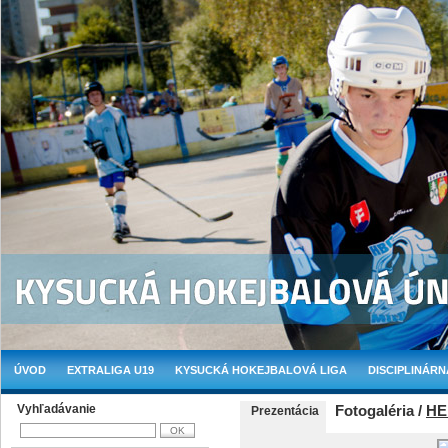
ÚVOD
EXTRALIGA U19
KYSUCKÁ HOKEJBALOVÁ LIGA
DISCIPLINÁRN
Vyhľadávanie
Fotogaléria /
HE
Prezentácia