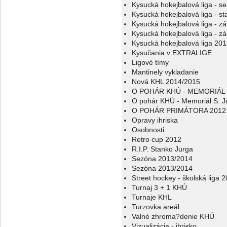
Kysucká hokejbalová liga - s
Kysucká hokejbalová liga - sta
Kysucká hokejbalová liga - z
Kysucká hokejbalová liga - z
Kysucká hokejbalová liga 20
Kysučania v EXTRALIGE
Ligové tímy
Mantinely vykladanie
Nová KHL 2014/2015
O POHÁR KHÚ - MEMORIÁL 
O pohár KHÚ - Memoriál S. J
O POHÁR PRIMÁTORA 2012
Opravy ihriska
Osobnosti
Retro cup 2012
R.I.P. Stanko Jurga
Sezóna 2013/2014
Sezóna 2013/2014
Street hockey - školská liga 
Turnaj 3 + 1 KHÚ
Turnaje KHL
Turzovka areál
Valné zhroma?denie KHÚ
Vizualizácia - ihrisko