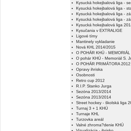
Kysucká hokejbalová liga - s
Kysucká hokejbalová liga - sta
Kysucká hokejbalová liga - z
Kysucká hokejbalová liga - z
Kysucká hokejbalová liga 20
Kysučania v EXTRALIGE
Ligové tímy
Mantinely vykladanie
Nová KHL 2014/2015
O POHÁR KHÚ - MEMORIÁL 
O pohár KHÚ - Memoriál S. J
O POHÁR PRIMÁTORA 2012
Opravy ihriska
Osobnosti
Retro cup 2012
R.I.P. Stanko Jurga
Sezóna 2013/2014
Sezóna 2013/2014
Street hockey - školská liga 
Turnaj 3 + 1 KHÚ
Turnaje KHL
Turzovka areál
Valné zhroma?denie KHÚ
Vizualizácia - ihrisko