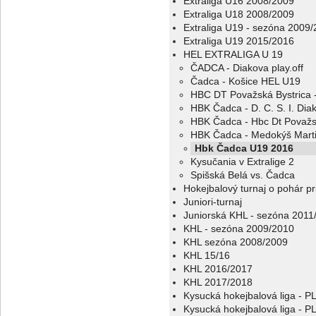
Extraliga U16 2008/2009
Extraliga U18 2008/2009
Extraliga U19 - sezóna 2009
Extraliga U19 2015/2016
HEL EXTRALIGA U 19
ČADCA - Diakova play.off
Čadca - Košice HEL U19
HBC DT Považská Bystrica 
HBK Čadca - D. C. S. I. Dia
HBK Čadca - Hbc Dt Považs
HBK Čadca - Medokýš Mart
Hbk Čadca U19 2016
Kysučania v Extralige 2
Spišská Belá vs. Čadca
Hokejbalový turnaj o pohár p
Juniori-turnaj
Juniorská KHL - sezóna 2011
KHL - sezóna 2009/2010
KHL sezóna 2008/2009
KHL 15/16
KHL 2016/2017
KHL 2017/2018
Kysucká hokejbalová liga - 
Kysucká hokejbalová liga - 