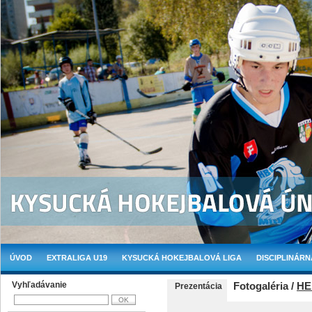
ÚVOD
EXTRALIGA U19
KYSUCKÁ HOKEJBALOVÁ LIGA
DISCIPLINÁRN
Vyhľadávanie
Fotogaléria /
HE
Prezentácia