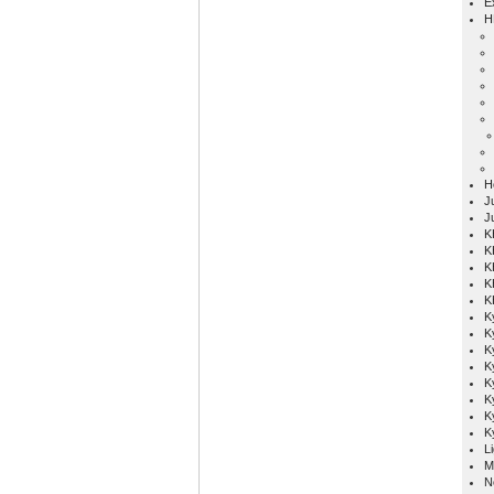
E
H
H
Ju
J
K
K
K
K
K
K
K
K
K
K
K
K
K
L
M
N