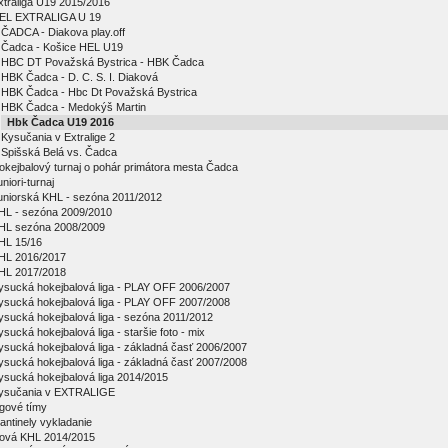
xtraliga U19 2015/2016
EL EXTRALIGA U 19
ČADCA - Diakova play.off
Čadca - Košice HEL U19
HBC DT Považská Bystrica - HBK Čadca
HBK Čadca - D. C. S. I. Diaková
HBK Čadca - Hbc Dt Považská Bystrica
HBK Čadca - Medokýš Martin
Hbk Čadca U19 2016
Kysučania v Extralige 2
Spišská Belá vs. Čadca
okejbalový turnaj o pohár primátora mesta Čadca
niori-turnaj
uniorská KHL - sezóna 2011/2012
HL - sezóna 2009/2010
HL sezóna 2008/2009
HL 15/16
HL 2016/2017
HL 2017/2018
ysucká hokejbalová liga - PLAY OFF 2006/2007
ysucká hokejbalová liga - PLAY OFF 2007/2008
ysucká hokejbalová liga - sezóna 2011/2012
ysucká hokejbalová liga - staršie foto - mix
ysucká hokejbalová liga - základná časť 2006/2007
ysucká hokejbalová liga - základná časť 2007/2008
ysucká hokejbalová liga 2014/2015
ysučania v EXTRALIGE
igové tímy
antinely vykladanie
ová KHL 2014/2015