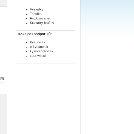
Výsledky
Tabuľka
Rozlosovanie
Štatistiky hráčov
Hokejbal podporujú:
Kysuce.sk
e-kysuce.sk
kysuceonline.sk
sportwin.sk