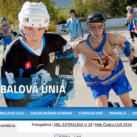
BALOVÁ LIGA
DISCIPLINÁRNA KOMISIA
TURNAJE KHÚ
PRAVIDLÁ
HI
Fotogaléria /
HEL EXTRALIGA U 19
/
Hbk Čadca U19 2016
ezentácia