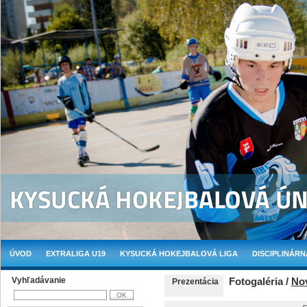
ÚVOD
EXTRALIGA U19
KYSUCKÁ HOKEJBALOVÁ LIGA
DISCIPLINÁRN
Vyhľadávanie
Fotogaléria /
No
Prezentácia