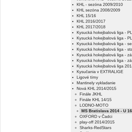
KHL - sezóna 2009/2010
KHL sezóna 2008/2009
KHL 15/16
KHL 2016/2017
KHL 2017/2018
Kysucká hokejbalová liga - 
Kysucká hokejbalová liga - 
Kysucká hokejbalová liga - s
Kysucká hokejbalová liga - sta
Kysucká hokejbalová liga - z
Kysucká hokejbalová liga - z
Kysucká hokejbalová liga 20
Kysučania v EXTRALIGE
Ligové tímy
Mantinely vykladanie
Nová KHL 2014/2015
Finále JKHL
Finále KHL 14/15
LODNO-MOTO
MS Bratislava 2014 - U 16
OXFORD v Čadci
play-off 2014/2015
Sharks-RedStars