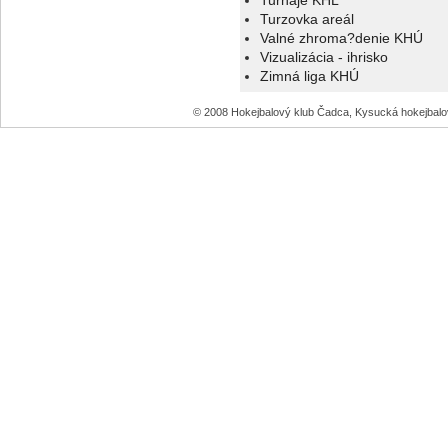
Turnaje KHL
Turzovka areál
Valné zhroma?denie KHÚ
Vizualizácia - ihrisko
Zimná liga KHÚ
© 2008 Hokejbalový klub Čadca, Kysucká hokejbal