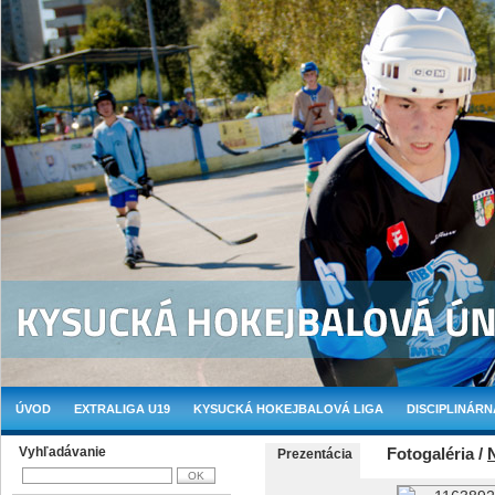
ÚVOD
EXTRALIGA U19
KYSUCKÁ HOKEJBALOVÁ LIGA
DISCIPLINÁRN
Vyhľadávanie
Fotogaléria /
Prezentácia