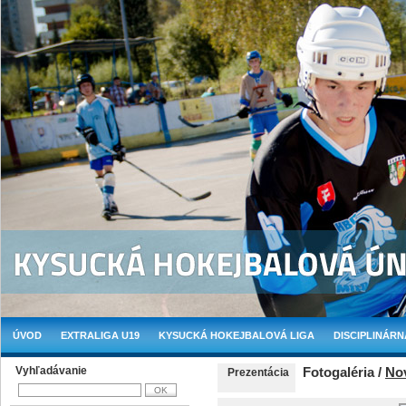
ÚVOD
EXTRALIGA U19
KYSUCKÁ HOKEJBALOVÁ LIGA
DISCIPLINÁRN
Vyhľadávanie
Fotogaléria /
No
Prezentácia