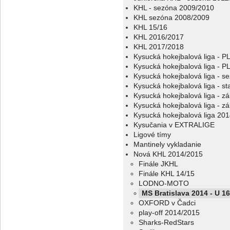
KHL - sezóna 2009/2010
KHL sezóna 2008/2009
KHL 15/16
KHL 2016/2017
KHL 2017/2018
Kysucká hokejbalová liga - 
Kysucká hokejbalová liga - 
Kysucká hokejbalová liga - s
Kysucká hokejbalová liga - sta
Kysucká hokejbalová liga - z
Kysucká hokejbalová liga - z
Kysucká hokejbalová liga 20
Kysučania v EXTRALIGE
Ligové tímy
Mantinely vykladanie
Nová KHL 2014/2015
Finále JKHL
Finále KHL 14/15
LODNO-MOTO
MS Bratislava 2014 - U 16
OXFORD v Čadci
play-off 2014/2015
Sharks-RedStars