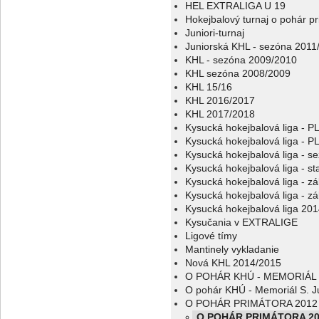
HEL EXTRALIGA U 19
Hokejbalový turnaj o pohár p
Juniori-turnaj
Juniorská KHL - sezóna 2011
KHL - sezóna 2009/2010
KHL sezóna 2008/2009
KHL 15/16
KHL 2016/2017
KHL 2017/2018
Kysucká hokejbalová liga - 
Kysucká hokejbalová liga - 
Kysucká hokejbalová liga - s
Kysucká hokejbalová liga - sta
Kysucká hokejbalová liga - z
Kysucká hokejbalová liga - z
Kysucká hokejbalová liga 20
Kysučania v EXTRALIGE
Ligové tímy
Mantinely vykladanie
Nová KHL 2014/2015
O POHÁR KHÚ - MEMORIÁL 
O pohár KHÚ - Memoriál S. J
O POHÁR PRIMÁTORA 2012
O POHÁR PRIMÁTORA 20