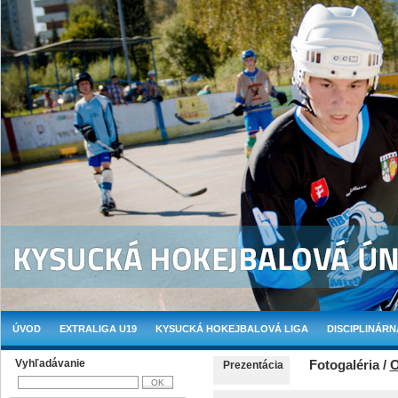
ÚVOD
EXTRALIGA U19
KYSUCKÁ HOKEJBALOVÁ LIGA
DISCIPLINÁRN
Vyhľadávanie
Fotogaléria /
O
Prezentácia