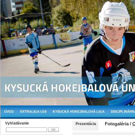
ÚVOD
EXTRALIGA U19
KYSUCKÁ HOKEJBALOVÁ LIGA
DISCIPLINÁRN
Vyhľadávanie
Fotogaléria /
O
Prezentácia