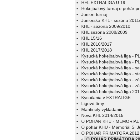
HEL EXTRALIGA U 19
Hokejbalový turnaj o pohár p
Juniori-turnaj
Juniorská KHL - sezóna 2011
KHL - sezóna 2009/2010
KHL sezóna 2008/2009
KHL 15/16
KHL 2016/2017
KHL 2017/2018
Kysucká hokejbalová liga - 
Kysucká hokejbalová liga - 
Kysucká hokejbalová liga - s
Kysucká hokejbalová liga - sta
Kysucká hokejbalová liga - z
Kysucká hokejbalová liga - z
Kysucká hokejbalová liga 20
Kysučania v EXTRALIGE
Ligové tímy
Mantinely vykladanie
Nová KHL 2014/2015
O POHÁR KHÚ - MEMORIÁL 
O pohár KHÚ - Memoriál S. J
O POHÁR PRIMÁTORA 2012
O POHÁR PRIMÁTORA 20