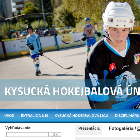
ÚVOD
EXTRALIGA U19
KYSUCKÁ HOKEJBALOVÁ LIGA
DISCIPLINÁRN
Vyhľadávanie
Fotogaléria /
O
Prezentácia