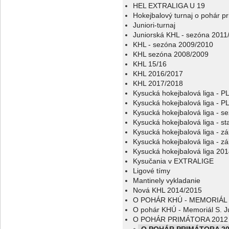
HEL EXTRALIGA U 19
Hokejbalový turnaj o pohár p
Juniori-turnaj
Juniorská KHL - sezóna 2011
KHL - sezóna 2009/2010
KHL sezóna 2008/2009
KHL 15/16
KHL 2016/2017
KHL 2017/2018
Kysucká hokejbalová liga - 
Kysucká hokejbalová liga - 
Kysucká hokejbalová liga - s
Kysucká hokejbalová liga - sta
Kysucká hokejbalová liga - z
Kysucká hokejbalová liga - z
Kysucká hokejbalová liga 20
Kysučania v EXTRALIGE
Ligové tímy
Mantinely vykladanie
Nová KHL 2014/2015
O POHÁR KHÚ - MEMORIÁL 
O pohár KHÚ - Memoriál S. J
O POHÁR PRIMÁTORA 2012