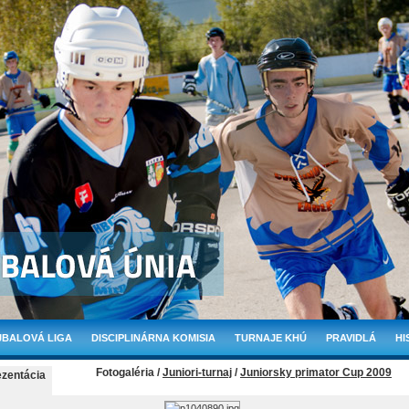
BALOVÁ LIGA
DISCIPLINÁRNA KOMISIA
TURNAJE KHÚ
PRAVIDLÁ
HI
Fotogaléria /
Juniori-turnaj
/
Juniorsky primator Cup 2009
ezentácia