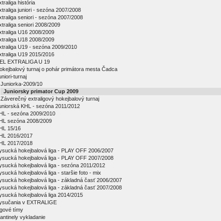
traliga história
xtraliga juniori - sezóna 2007/2008
xtraliga seniori - sezóna 2007/2008
xtraliga seniori 2008/2009
xtraliga U16 2008/2009
xtraliga U18 2008/2009
xtraliga U19 - sezóna 2009/2010
xtraliga U19 2015/2016
EL EXTRALIGA U 19
okejbalový turnaj o pohár primátora mesta Čadca
niori-turnaj
Juniorka-2009/10
Juniorsky primator Cup 2009
Záverečný extraligový hokejbalový turnaj
uniorská KHL - sezóna 2011/2012
HL - sezóna 2009/2010
HL sezóna 2008/2009
HL 15/16
HL 2016/2017
HL 2017/2018
ysucká hokejbalová liga - PLAY OFF 2006/2007
ysucká hokejbalová liga - PLAY OFF 2007/2008
ysucká hokejbalová liga - sezóna 2011/2012
ysucká hokejbalová liga - staršie foto - mix
ysucká hokejbalová liga - základná časť 2006/2007
ysucká hokejbalová liga - základná časť 2007/2008
ysucká hokejbalová liga 2014/2015
ysučania v EXTRALIGE
igové tímy
antinely vykladanie