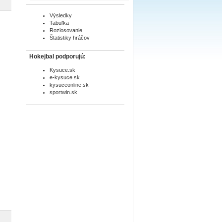
Výsledky
Tabuľka
Rozlosovanie
Štatistiky hráčov
Hokejbal podporujú:
Kysuce.sk
e-kysuce.sk
kysuceonline.sk
sportwin.sk