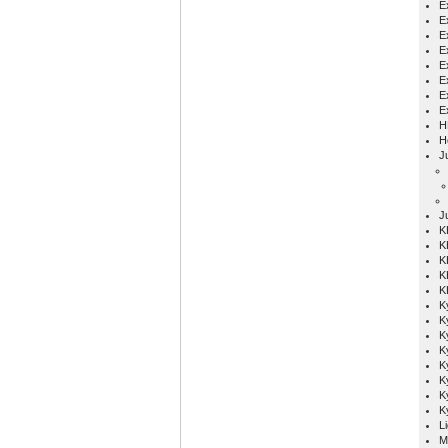
Ex
E
E
E
E
E
E
E
H
H
Ju
J
K
K
K
K
K
K
K
K
K
K
K
K
K
L
M