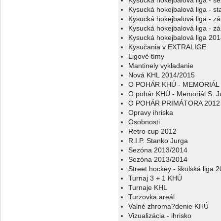
Kysucká hokejbalová liga - s
Kysucká hokejbalová liga - sta
Kysucká hokejbalová liga - z
Kysucká hokejbalová liga - z
Kysucká hokejbalová liga 20
Kysučania v EXTRALIGE
Ligové tímy
Mantinely vykladanie
Nová KHL 2014/2015
O POHÁR KHÚ - MEMORIÁL 
O pohár KHÚ - Memoriál S. J
O POHÁR PRIMÁTORA 2012
Opravy ihriska
Osobnosti
Retro cup 2012
R.I.P. Stanko Jurga
Sezóna 2013/2014
Sezóna 2013/2014
Street hockey - školská liga 
Turnaj 3 + 1 KHÚ
Turnaje KHL
Turzovka areál
Valné zhroma?denie KHÚ
Vizualizácia - ihrisko