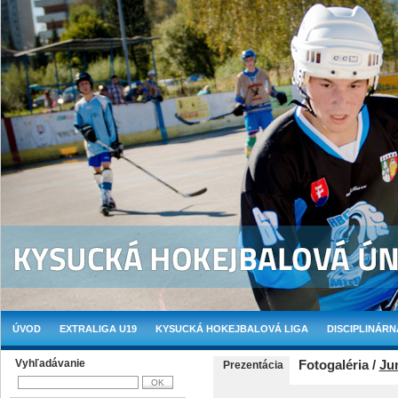
ÚVOD
EXTRALIGA U19
KYSUCKÁ HOKEJBALOVÁ LIGA
DISCIPLINÁRN
Vyhľadávanie
Fotogaléria /
Jun
Prezentácia