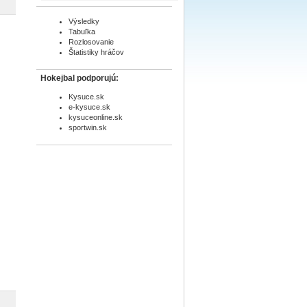
Výsledky
Tabuľka
Rozlosovanie
Štatistiky hráčov
Hokejbal podporujú:
Kysuce.sk
e-kysuce.sk
kysuceonline.sk
sportwin.sk