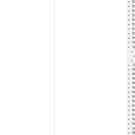
Ex
E
E
E
E
E
E
E
H
H
Ju
J
K
K
K
K
K
K
K
K
K
K
K
K
K
L
M