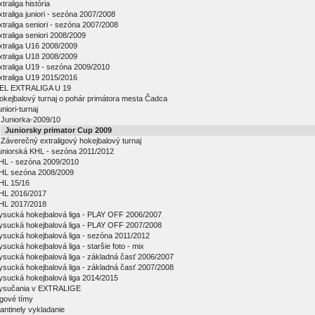
traliga história
xtraliga juniori - sezóna 2007/2008
xtraliga seniori - sezóna 2007/2008
xtraliga seniori 2008/2009
xtraliga U16 2008/2009
xtraliga U18 2008/2009
xtraliga U19 - sezóna 2009/2010
xtraliga U19 2015/2016
EL EXTRALIGA U 19
okejbalový turnaj o pohár primátora mesta Čadca
niori-turnaj
Juniorka-2009/10
Juniorsky primator Cup 2009
Záverečný extraligový hokejbalový turnaj
uniorská KHL - sezóna 2011/2012
HL - sezóna 2009/2010
HL sezóna 2008/2009
HL 15/16
HL 2016/2017
HL 2017/2018
ysucká hokejbalová liga - PLAY OFF 2006/2007
ysucká hokejbalová liga - PLAY OFF 2007/2008
ysucká hokejbalová liga - sezóna 2011/2012
ysucká hokejbalová liga - staršie foto - mix
ysucká hokejbalová liga - základná časť 2006/2007
ysucká hokejbalová liga - základná časť 2007/2008
ysucká hokejbalová liga 2014/2015
ysučania v EXTRALIGE
igové tímy
antinely vykladanie