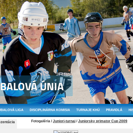
BALOVÁ LIGA
DISCIPLINÁRNA KOMISIA
TURNAJE KHÚ
PRAVIDLÁ
HI
Fotogaléria /
Juniori-turnaj
/
Juniorsky primator Cup 2009
ezentácia