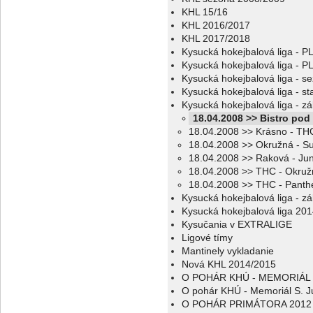
KHL 15/16
KHL 2016/2017
KHL 2017/2018
Kysucká hokejbalová liga - 
Kysucká hokejbalová liga - 
Kysucká hokejbalová liga - s
Kysucká hokejbalová liga - sta
Kysucká hokejbalová liga - z
18.04.2008 >> Bistro pod
18.04.2008 >> Krásno - TH
18.04.2008 >> Okružná - S
18.04.2008 >> Raková - Jun
18.04.2008 >> THC - Okruž
18.04.2008 >> THC - Panth
Kysucká hokejbalová liga - z
Kysucká hokejbalová liga 20
Kysučania v EXTRALIGE
Ligové tímy
Mantinely vykladanie
Nová KHL 2014/2015
O POHÁR KHÚ - MEMORIÁL 
O pohár KHÚ - Memoriál S. J
O POHÁR PRIMÁTORA 2012