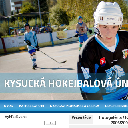
ÚVOD
EXTRALIGA U19
KYSUCKÁ HOKEJBALOVÁ LIGA
DISCIPLINÁRN
Vyhľadávanie
Fotogaléria /
K
Prezentácia
2006/200