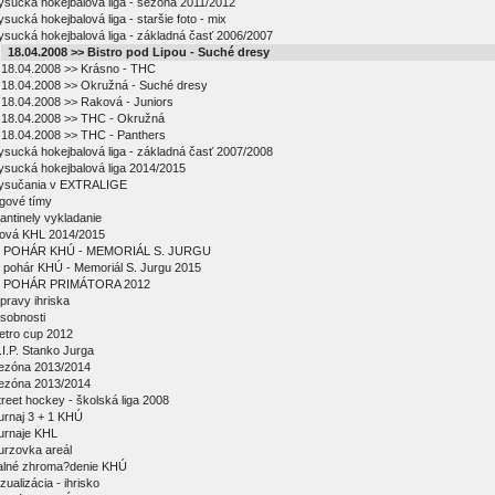
ysucká hokejbalová liga - sezóna 2011/2012
ysucká hokejbalová liga - staršie foto - mix
ysucká hokejbalová liga - základná časť 2006/2007
18.04.2008 >> Bistro pod Lipou - Suché dresy
18.04.2008 >> Krásno - THC
18.04.2008 >> Okružná - Suché dresy
18.04.2008 >> Raková - Juniors
18.04.2008 >> THC - Okružná
18.04.2008 >> THC - Panthers
ysucká hokejbalová liga - základná časť 2007/2008
ysucká hokejbalová liga 2014/2015
ysučania v EXTRALIGE
igové tímy
antinely vykladanie
ová KHL 2014/2015
 POHÁR KHÚ - MEMORIÁL S. JURGU
 pohár KHÚ - Memoriál S. Jurgu 2015
 POHÁR PRIMÁTORA 2012
pravy ihriska
sobnosti
etro cup 2012
.I.P. Stanko Jurga
ezóna 2013/2014
ezóna 2013/2014
treet hockey - školská liga 2008
urnaj 3 + 1 KHÚ
urnaje KHL
urzovka areál
alné zhroma?denie KHÚ
zualizácia - ihrisko