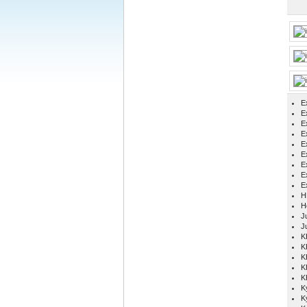
E
Ex
E
E
E
E
E
E
E
H
H
Ju
J
K
K
K
K
K
K
K