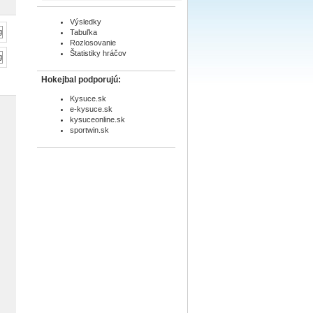
Výsledky
Tabuľka
Rozlosovanie
Štatistiky hráčov
Hokejbal podporujú:
Kysuce.sk
e-kysuce.sk
kysuceonline.sk
sportwin.sk