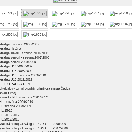
xtraliga - sezóna 2006/2007
traliga história
xtraliga juniori - sezóna 2007/2008
xtraliga seniori - sezóna 2007/2008
xtraliga seniori 2008/2009
xtraliga U16 2008/2009
xtraliga U18 2008/2009
xtraliga U19 - sezóna 2009/2010
xtraliga U19 2015/2016
EL EXTRALIGA U 19
okejbalový turnaj o pohár primátora mesta Čadca
niori-turnaj
uniorská KHL - sezóna 2011/2012
HL - sezóna 2009/2010
HL sezóna 2008/2009
HL 15/16
HL 2016/2017
HL 2017/2018
ysucká hokejbalová liga - PLAY OFF 2006/2007
ysucká hokejbalová liga - PLAY OFF 2007/2008