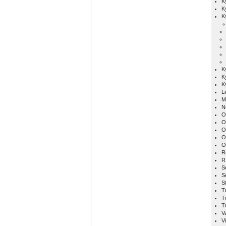
K
K
K
K
K
K
L
M
N
O
O
O
O
O
R
R
S
S
S
T
T
T
V
Vi