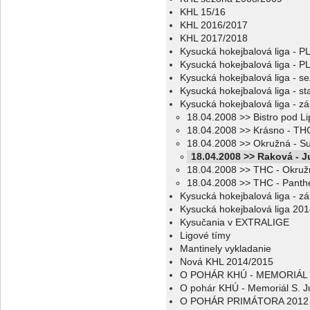
KHL 15/16
KHL 2016/2017
KHL 2017/2018
Kysucká hokejbalová liga - 
Kysucká hokejbalová liga - 
Kysucká hokejbalová liga - s
Kysucká hokejbalová liga - sta
Kysucká hokejbalová liga - z
18.04.2008 >> Bistro pod L
18.04.2008 >> Krásno - TH
18.04.2008 >> Okružná - S
18.04.2008 >> Raková - J
18.04.2008 >> THC - Okruž
18.04.2008 >> THC - Panth
Kysucká hokejbalová liga - z
Kysucká hokejbalová liga 20
Kysučania v EXTRALIGE
Ligové tímy
Mantinely vykladanie
Nová KHL 2014/2015
O POHÁR KHÚ - MEMORIÁL 
O pohár KHÚ - Memoriál S. J
O POHÁR PRIMÁTORA 2012