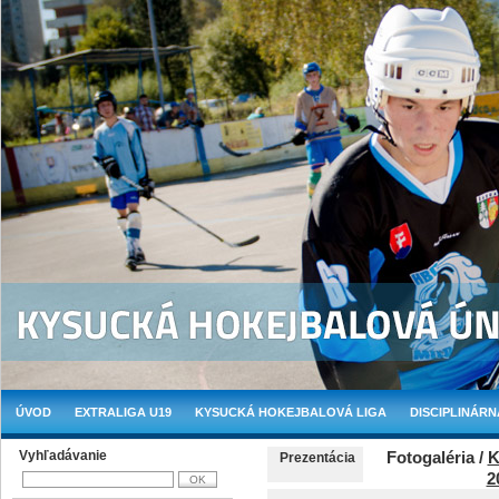
ÚVOD
EXTRALIGA U19
KYSUCKÁ HOKEJBALOVÁ LIGA
DISCIPLINÁRN
Vyhľadávanie
Fotogaléria /
K
Prezentácia
2