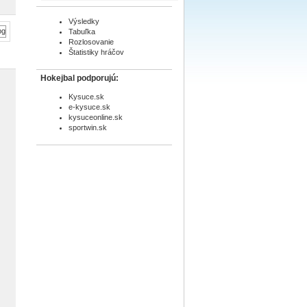
Výsledky
Tabuľka
Rozlosovanie
Štatistiky hráčov
Hokejbal podporujú:
Kysuce.sk
e-kysuce.sk
kysuceonline.sk
sportwin.sk