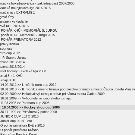
ysucká hokejbalová liga - základná časť 2007/2008
ysucká hokejbalová liga 2014/2015
ysučania v EXTRALIGE
igové tímy
antinely vykladanie
ová KHL 2014/2015
 POHÁR KHÚ - MEMORIÁL S. JURGU
 pohár KHÚ - Memoriál S. Jurgu 2015
 POHÁR PRIMÁTORA 2012
pravy ihriska
sobnosti
etro cup 2012
.I.P. Stanko Jurga
ezóna 2013/2014
ezóna 2013/2014
treet hockey - školská liga 2008
urnaj 3 + 1 KHÚ
urnaje KHL
14.02.2012 >> I. ročník retro cup 2012
18.01.2010 >> II. ročník zimného turnaja pod záštitou primátora mesta Čadca Jozefa Vražel
02.09.2009 >> Hokejbalový turnaj o pohár primátora mesta Čadca 2009
16.01.2009 >> Vyhodnotenie juniorského turnaja
11.08.2008 >> Panthers cup 2008
18.04.2008 >> Hockey shop cup 2006
30.11.1999 >> Primátorský pohár 2008
JUNIOR CUP LETO 2016
Junior cup 2014 - leto
O pohár primátora Bytče 2015
O pohár primátora Krásna
Retro-foto Paprika, Kaper