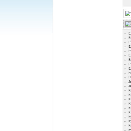
E
Ex
E
E
E
E
E
E
E
H
H
Ju
J
K
K
K
K
K
K
K
K
K
K