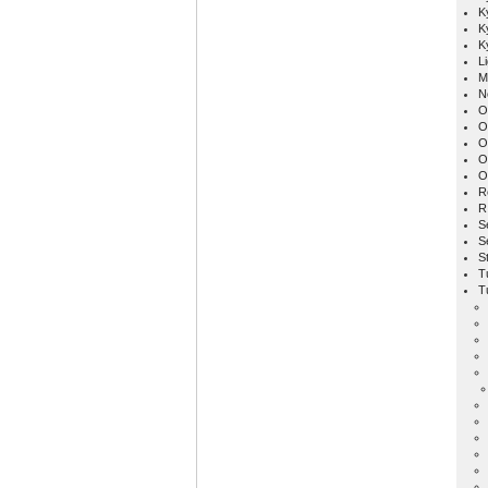
K
K
K
L
M
N
O
O
O
O
O
R
R
S
S
S
T
T