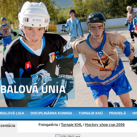
BALOVÁ LIGA
DISCIPLINÁRNA KOMISIA
TURNAJE KHÚ
PRAVIDLÁ
HI
Fotogaléria /
Turnaje KHL
/
Hockey shop cup 2006
ezentácia