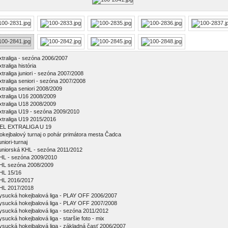
xtraliga - sezóna 2006/2007
traliga história
xtraliga juniori - sezóna 2007/2008
xtraliga seniori - sezóna 2007/2008
xtraliga seniori 2008/2009
xtraliga U16 2008/2009
xtraliga U18 2008/2009
xtraliga U19 - sezóna 2009/2010
xtraliga U19 2015/2016
EL EXTRALIGA U 19
okejbalový turnaj o pohár primátora mesta Čadca
niori-turnaj
uniorská KHL - sezóna 2011/2012
HL - sezóna 2009/2010
HL sezóna 2008/2009
HL 15/16
HL 2016/2017
HL 2017/2018
ysucká hokejbalová liga - PLAY OFF 2006/2007
ysucká hokejbalová liga - PLAY OFF 2007/2008
ysucká hokejbalová liga - sezóna 2011/2012
ysucká hokejbalová liga - staršie foto - mix
ysucká hokejbalová liga - základná časť 2006/2007