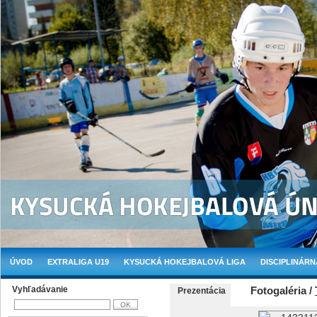
ÚVOD
EXTRALIGA U19
KYSUCKÁ HOKEJBALOVÁ LIGA
DISCIPLINÁRN
Vyhľadávanie
Fotogaléria /
Prezentácia