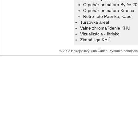
O pohár primátora Bytče 20
O pohár primátora Krásna
Retro-foto Paprika, Kaper
Turzovka areál
Valné zhroma?denie KHÚ
Vizualizácia - ihrisko
Zimná liga KHÚ
© 2008 Hokejbalový klub Čadca, Kysucká hokejbal