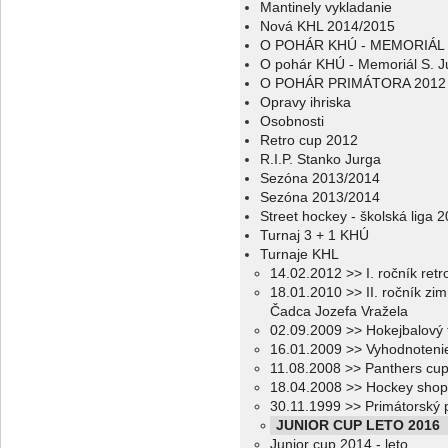
Mantinely vykladanie
Nová KHL 2014/2015
O POHÁR KHÚ - MEMORIÁL 
O pohár KHÚ - Memoriál S. J
O POHÁR PRIMÁTORA 2012
Opravy ihriska
Osobnosti
Retro cup 2012
R.I.P. Stanko Jurga
Sezóna 2013/2014
Sezóna 2013/2014
Street hockey - školská liga 
Turnaj 3 + 1 KHÚ
Turnaje KHL
14.02.2012 >> I. ročník ret
18.01.2010 >> II. ročník zi
Čadca Jozefa Vražela
02.09.2009 >> Hokejbalový 
16.01.2009 >> Vyhodnotenie
11.08.2008 >> Panthers cu
18.04.2008 >> Hockey shop
30.11.1999 >> Primátorský 
JUNIOR CUP LETO 2016
Junior cup 2014 - leto