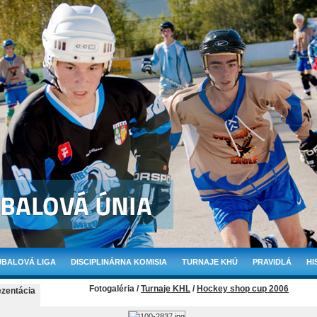
BALOVÁ LIGA
DISCIPLINÁRNA KOMISIA
TURNAJE KHÚ
PRAVIDLÁ
HI
Fotogaléria /
Turnaje KHL
/
Hockey shop cup 2006
ezentácia