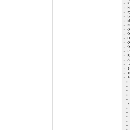
K
K
K
L
M
N
O
O
O
O
O
R
R
S
S
S
T
T