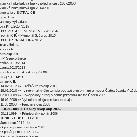
ysucká hokejbalová liga - základná časť 2007/2008
ysucká hokejbalová liga 2014/2015
ysučania v EXTRALIGE
igové tímy
antinely vykladanie
ová KHL 2014/2015
 POHÁR KHÚ - MEMORIÁL S. JURGU
 pohár KHÚ - Memoriál S. Jurgu 2015
 POHÁR PRIMÁTORA 2012
pravy ihriska
sobnosti
etro cup 2012
.I.P. Stanko Jurga
ezóna 2013/2014
ezóna 2013/2014
treet hockey - školská liga 2008
urnaj 3 + 1 KHÚ
urnaje KHL
14.02.2012 >> I. ročník retro cup 2012
18.01.2010 >> II. ročník zimného turnaja pod záštitou primátora mesta Čadca Jozefa Vražel
02.09.2009 >> Hokejbalový turnaj o pohár primátora mesta Čadca 2009
16.01.2009 >> Vyhodnotenie juniorského turnaja
11.08.2008 >> Panthers cup 2008
18.04.2008 >> Hockey shop cup 2006
30.11.1999 >> Primátorský pohár 2008
JUNIOR CUP LETO 2016
Junior cup 2014 - leto
O pohár primátora Bytče 2015
O pohár primátora Krásna
Retro-foto Paprika, Kaper