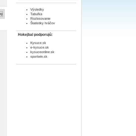
Výsledky
Tabuľka
Rozlosovanie
Štatistiky hráčov
Hokejbal podporujú:
Kysuce.sk
e-kysuce.sk
kysuceonline.sk
sportwin.sk