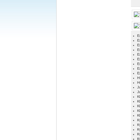
E
Ex
E
E
E
E
E
E
E
H
H
Ju
J
K
K
K
K
K
K
K
K
K
K