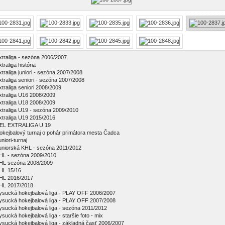
xtraliga - sezóna 2006/2007
traliga história
xtraliga juniori - sezóna 2007/2008
xtraliga seniori - sezóna 2007/2008
xtraliga seniori 2008/2009
xtraliga U16 2008/2009
xtraliga U18 2008/2009
xtraliga U19 - sezóna 2009/2010
xtraliga U19 2015/2016
EL EXTRALIGA U 19
okejbalový turnaj o pohár primátora mesta Čadca
niori-turnaj
uniorská KHL - sezóna 2011/2012
HL - sezóna 2009/2010
HL sezóna 2008/2009
HL 15/16
HL 2016/2017
HL 2017/2018
ysucká hokejbalová liga - PLAY OFF 2006/2007
ysucká hokejbalová liga - PLAY OFF 2007/2008
ysucká hokejbalová liga - sezóna 2011/2012
ysucká hokejbalová liga - staršie foto - mix
ysucká hokejbalová liga - základná časť 2006/2007