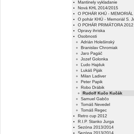
Mantinely vykladanie
Nová KHL 2014/2015
O POHÁR KHÚ - MEMORIÁL 
O pohár KHÚ - Memoriál S. J
O POHÁR PRIMÁTORA 2012
Opravy ihriska
Osobnosti
Adrián Holešinský
Branislav Chromiak
Jaro Pagáč
Jozef Golonka
Ľudo Hajduk
Lukáš Piják
Milan Ladiver
Peter Papik
Robo Drábik
Rudolf Kučo Kučák
Samuel Gabčo
Tomáš Nevedel
Tomáš Regec
Retro cup 2012
R.I.P. Stanko Jurga
Sezóna 2013/2014
Sezóna 2013/2014