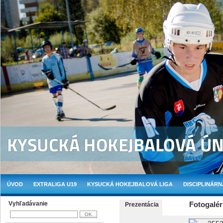
ÚVOD
EXTRALIGA U19
KYSUCKÁ HOKEJBALOVÁ LIGA
DISCIPLINÁRN
Vyhľadávanie
Fotogalér
Prezentácia