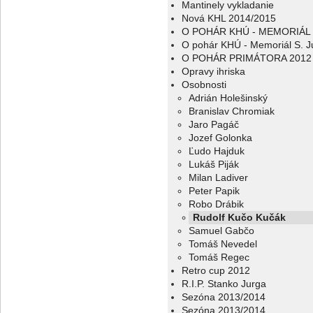
Mantinely vykladanie
Nová KHL 2014/2015
O POHÁR KHÚ - MEMORIÁL 
O pohár KHÚ - Memoriál S. J
O POHÁR PRIMÁTORA 2012
Opravy ihriska
Osobnosti
Adrián Holešinský
Branislav Chromiak
Jaro Pagáč
Jozef Golonka
Ľudo Hajduk
Lukáš Piják
Milan Ladiver
Peter Papik
Robo Drábik
Rudolf Kučo Kučák
Samuel Gabčo
Tomáš Nevedel
Tomáš Regec
Retro cup 2012
R.I.P. Stanko Jurga
Sezóna 2013/2014
Sezóna 2013/2014