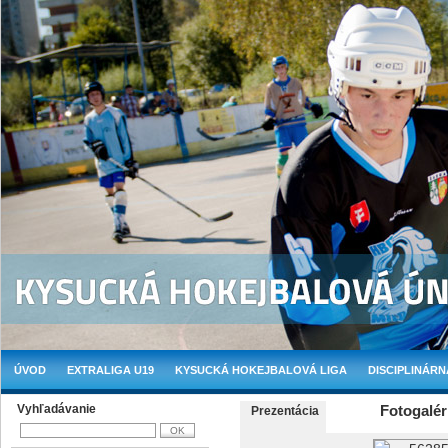
ÚVOD
EXTRALIGA U19
KYSUCKÁ HOKEJBALOVÁ LIGA
DISCIPLINÁRN
Vyhľadávanie
Fotogalér
Prezentácia