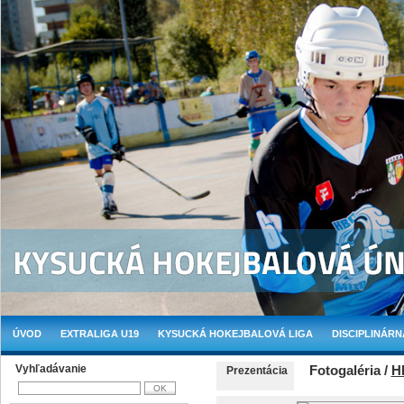
ÚVOD
EXTRALIGA U19
KYSUCKÁ HOKEJBALOVÁ LIGA
DISCIPLINÁRN
Vyhľadávanie
Fotogaléria /
H
Prezentácia