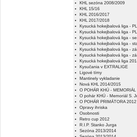
KHL sezóna 2008/2009
KHL 15/16
KHL 2016/2017
KHL 2017/2018
Kysucká hokejbalová liga - 
Kysucká hokejbalová liga - 
Kysucká hokejbalová liga - s
Kysucká hokejbalová liga - sta
Kysucká hokejbalová liga - z
Kysucká hokejbalová liga - z
Kysucká hokejbalová liga 20
Kysučania v EXTRALIGE
Ligové tímy
Mantinely vykladanie
Nová KHL 2014/2015
O POHÁR KHÚ - MEMORIÁL 
O pohár KHÚ - Memoriál S. J
O POHÁR PRIMÁTORA 2012
Opravy ihriska
Osobnosti
Retro cup 2012
R.I.P. Stanko Jurga
Sezóna 2013/2014
Sezóna 2013/2014