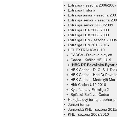
Extraliga - sezóna 2006/2007
Extraliga história
Extraliga juniori - sezóna 20
Extraliga seniori - sezóna 20
Extraliga seniori 2008/2009
Extraliga U16 2008/2009
Extraliga U18 2008/2009
Extraliga U19 - sezóna 2009
Extraliga U19 2015/2016
HEL EXTRALIGA U 19
ČADCA - Diakova play.off
Čadca - Košice HEL U19
HBC DT Považská Bystri
HBK Čadca - D. C. S. I. Dia
HBK Čadca - Hbc Dt Považs
HBK Čadca - Medokýš Mart
Hbk Čadca U19 2016
Kysučania v Extralige 2
Spišská Belá vs. Čadca
Hokejbalový turnaj o pohár p
Juniori-turnaj
Juniorská KHL - sezóna 2011
KHL - sezóna 2009/2010