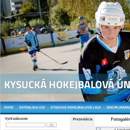
ÚVOD
EXTRALIGA U19
KYSUCKÁ HOKEJBALOVÁ LIGA
DISCIPLINÁRN
Vyhľadávanie
Fotogalér
Prezentácia